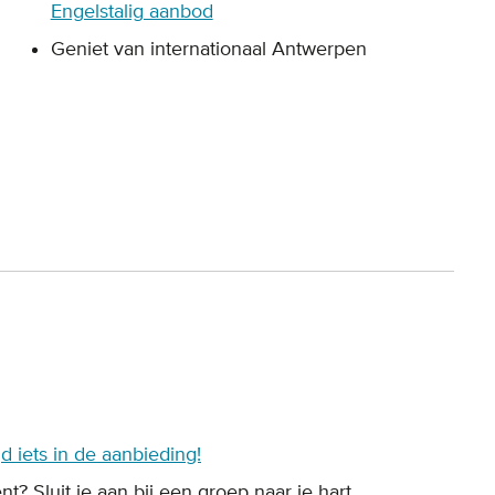
Engelstalig aanbod
Geniet van internationaal Antwerpen
ijd iets in de aanbieding!
t? Sluit je aan bij een groep naar je hart.