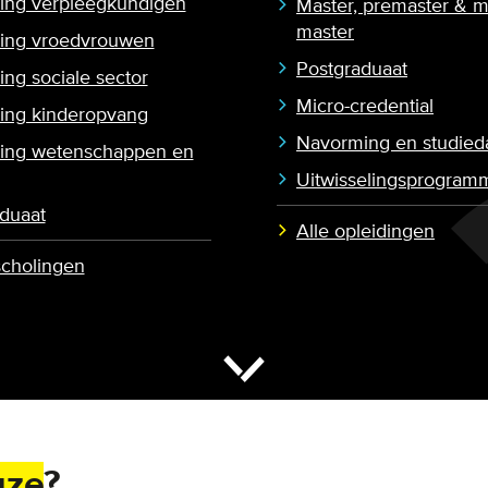
ling verpleegkundigen
Master, premaster & m
master
ling vroedvrouwen
Postgraduaat
ing sociale sector
Micro-credential
ling kinderopvang
Navorming en studied
ling wetenschappen en
Uitwisselingsprogram
duaat
Alle opleidingen
jscholingen
uze
?