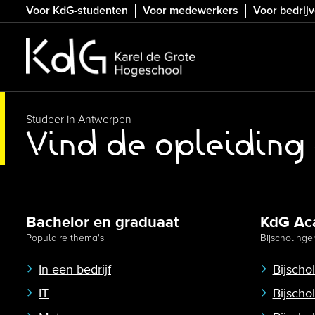
Skip
Voor KdG-studenten
Voor medewerkers
Voor bedrij
to
main
content
Studeer in Antwerpen
Vind de opleiding d
Bachelor en graduaat
KdG Ac
Populaire thema's
Bijscholinge
In een bedrijf
Bijscho
IT
Bijscho