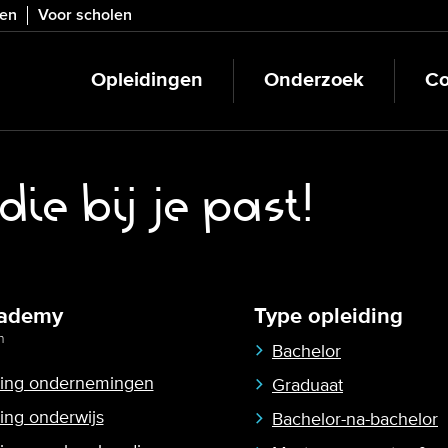
ven
Voor scholen
Opleidingen
Onderzoek
Co
ie bij je past!
ademy
Type opleiding
n
Bachelor
ling ondernemingen
Graduaat
ling onderwijs
Bachelor-na-bachelor