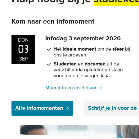
Kom naar een infomoment
Infodag 3 september 2026
DON
03
Het
ideale moment
om de
sfeer
bij
ons te proeven.
SEP
Studenten
en
docenten
uit de
verschillende opleidingen staan
voor jou en je vragen klaar.
Meer info en inschrijven
Alle infomomenten
Schrijf je in voor d