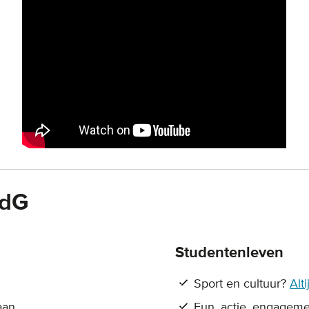
KdG
Studentenleven
Sport en cultuur?
Alt
aan.
Fun, actie, engagemen