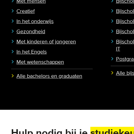
Met mensen
Bijscho
Creatief
Bijscho
In het onderwijs
Bijschol
Gezondheid
Bijscho
Met kinderen of jongeren
Bijscho
IT
In het Engels
Postgra
Met wetenschappen
Alle bi
Alle bachelors en graduaten
Hulp nodig bij je
studieke