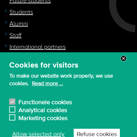
Future students
Students
Alumni
Staff
International partners
Cookies for visitors
Quicklink to
To make our website work properly, we use
Intranet
cookies.
Read more ...
Canvas
Nederlands
Functionele cookies
Analytical cookies
Marketing cookies
© 2026 - KdG University of Applied Sciences and
Allow selected only
Refuse cookies