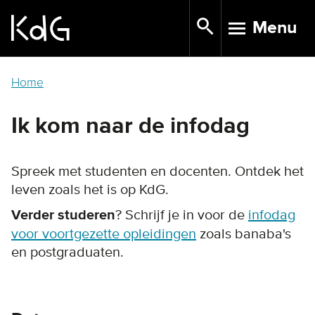
Skip
Menu
to
TOGGLE N
main
content
Home
Ik kom naar de infodag
Spreek met studenten en docenten. Ontdek het
leven zoals het is op KdG.
Verder studeren
? Schrijf je in voor de
infodag
voor voortgezette opleidingen
zoals banaba's
en postgraduaten.