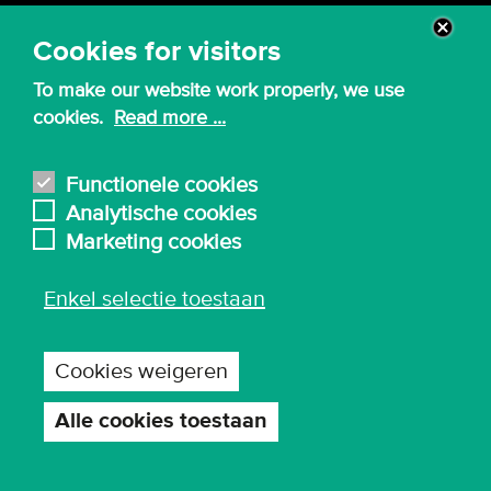
Alumni
Cookies for visitors
Bedrijven, organisaties en overheden
To make our website work properly, we use
Scholen
cookies.
Read more ...
Medewerkers
Functionele cookies
Pers
Analytische cookies
Ouders en studiekeuzebegeleiders
Marketing cookies
Enkel selectie toestaan
Opleidingen
Bachelor
Cookies weigeren
Graduaat
Alle cookies toestaan
Toestemming
Bachelor-na-bachelor
intrekken
Master en master-na-master