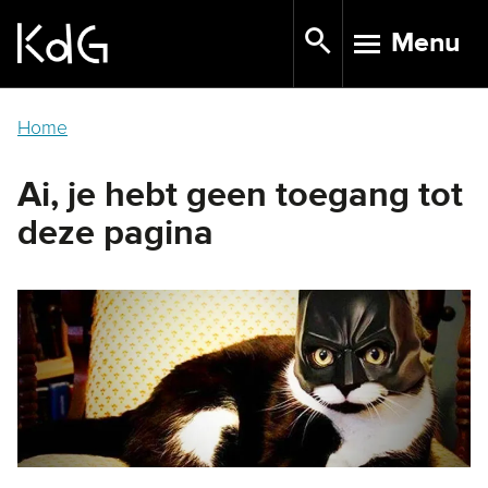
Skip
Menu
to
TOGGLE N
main
content
Home
Ai, je hebt geen toegang tot
deze pagina