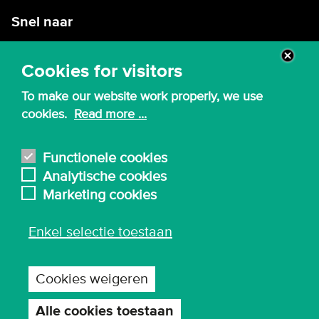
Snel naar
Intranet
Cookies for visitors
Webmail
To make our website work properly, we use
Canvas
cookies.
Read more ...
Lessenroosters
Bibliotheek
Functionele cookies
Analytische cookies
English
Marketing cookies
Enkel selectie toestaan
© 2026 - Karel de Grote Hogeschool
Algemene inkoopvoorwaarden
Cookies weigeren
Gebruiksvoorwaarden en privacy
Privacy-instellingen
Alle cookies toestaan
Toestemming