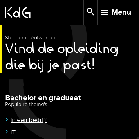
Skip
Menu
to
TOGGLE N
main
content
Studeer in Antwerpen
Vind de opleiding
die bij je past!
Bachelor en graduaat
Populaire thema's
In een bedrijf
IT