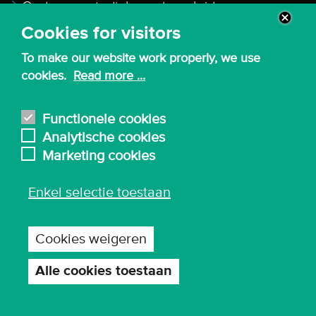
Ouders en studiekeuzebegeleiders
Cookies for visitors
Opleidingen
To make our website work properly, we use
Bachelor
cookies.
Read more ...
Graduaat
Functionele cookies
Bachelor-na-bachelor
Analytische cookies
Marketing cookies
Master en master-na-master
Postgraduaat
Enkel selectie toestaan
Navormingen en studiedagen
Cookies weigeren
Snel naar
Alle cookies toestaan
Toestemming
Intranet
intrekken
Webmail