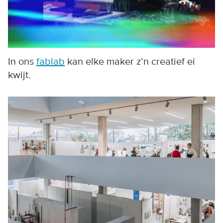
In ons
fablab
kan elke maker z’n creatief ei
kwijt.