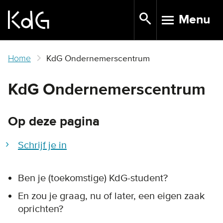
Skip
Menu
to
TOGGLE N
main
content
Home
KdG Ondernemerscentrum
KdG Ondernemerscentrum
Op deze pagina
Schrijf je in
Ben je (toekomstige) KdG-student?
En zou je graag, nu of later, een eigen zaak
oprichten?