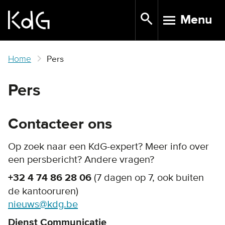
Skip
Menu
to
TOGGLE N
main
content
Home
Pers
Pers
Contacteer ons
Op zoek naar een KdG-expert? Meer info over
een persbericht? Andere vragen?
+32 4 74 86 28 06
(7 dagen op 7, ook buiten
de kantooruren)
nieuws@kdg.be
Dienst Communicatie