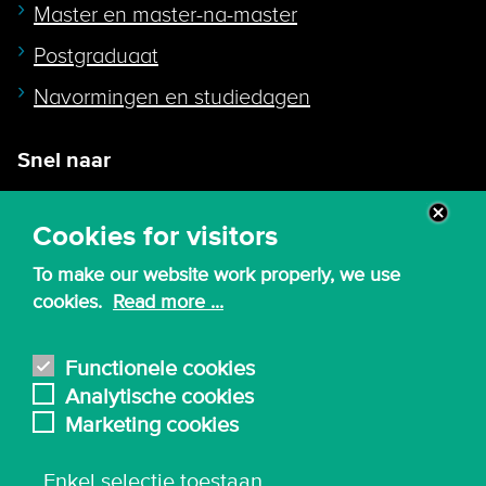
Master en master-na-master
Postgraduaat
Navormingen en studiedagen
Snel naar
Intranet
Cookies for visitors
Webmail
To make our website work properly, we use
Canvas
cookies.
Read more ...
Lessenroosters
Bibliotheek
Functionele cookies
Analytische cookies
English
Marketing cookies
Enkel selectie toestaan