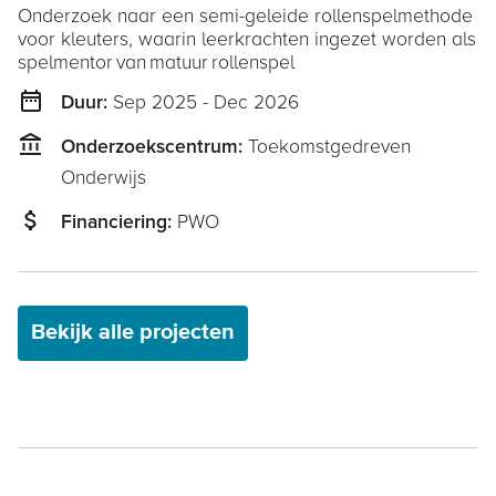
Onderzoek naar een semi-geleide rollenspelmethode
voor kleuters, waarin leerkrachten ingezet worden als
spelmentor van matuur rollenspel
date_range
Sep 2025 - Dec 2026
Duur:
account_balance
Toekomstgedreven
Onderzoekscentrum:
Onderwijs
attach_money
PWO
Financiering:
Bekijk alle projecten