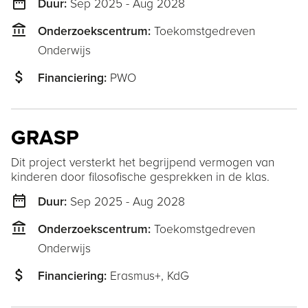
date_range
Sep 2025 - Aug 2028
Duur:
account_balance
Toekomstgedreven
Onderzoekscentrum:
Onderwijs
attach_money
PWO
Financiering:
GRASP
Dit project versterkt het begrijpend vermogen van
kinderen door filosofische gesprekken in de klas.
date_range
Sep 2025 - Aug 2028
Duur:
account_balance
Toekomstgedreven
Onderzoekscentrum:
Onderwijs
attach_money
Erasmus+,
KdG
Financiering: