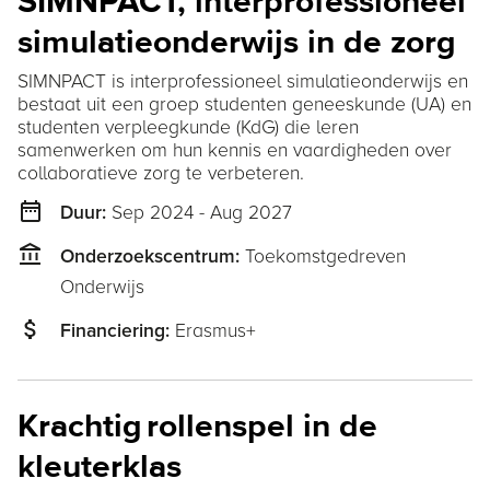
SIMNPACT, interprofessioneel
simulatieonderwijs in de zorg
SIMNPACT is interprofessioneel simulatieonderwijs en
bestaat uit een groep studenten geneeskunde (UA) en
studenten verpleegkunde (KdG) die leren
samenwerken om hun kennis en vaardigheden over
collaboratieve zorg te verbeteren.
date_range
Sep 2024 - Aug 2027
Duur:
account_balance
Toekomstgedreven
Onderzoekscentrum:
Onderwijs
attach_money
Erasmus+
Financiering:
Krachtig rollenspel in de
kleuterklas