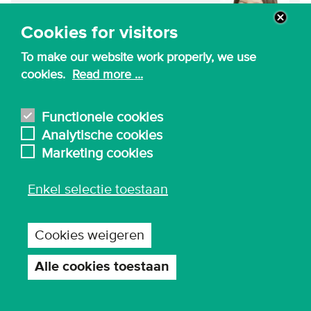
Onderzoeker
Cookies for visitors
onderzoeksdomein Authentiek
To make our website work properly, we use
Leren
cookies.
Read more ...
Lees meer
Functionele cookies
Analytische cookies
Ayla De Schepper
Marketing cookies
Verantwoordelijke
onderzoeksdomein Authentiek
Enkel selectie toestaan
Leren
Lees meer
Cookies weigeren
Alle cookies toestaan
Toestemming
intrekken