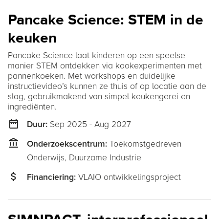
Pancake Science: STEM in de
keuken
Pancake Science laat kinderen op een speelse
manier STEM ontdekken via kookexperimenten met
pannenkoeken. Met workshops en duidelijke
instructievideo’s kunnen ze thuis of op locatie aan de
slag, gebruikmakend van simpel keukengerei en
ingrediënten.
date_range
Sep 2025 - Aug 2027
Duur:
account_balance
Toekomstgedreven
Onderzoekscentrum:
Onderwijs,
Duurzame Industrie
attach_money
VLAIO ontwikkelingsproject
Financiering: