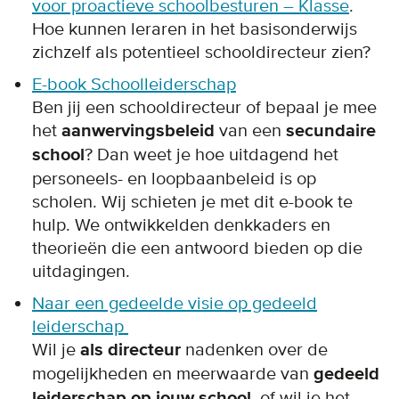
voor proactieve schoolbesturen – Klasse
.
Hoe kunnen leraren in het basisonderwijs
zichzelf als potentieel schooldirecteur zien?
E-book Schoolleiderschap
Ben jij een schooldirecteur of bepaal je mee
het
aanwervingsbeleid
van een
secundaire
school
? Dan weet je hoe uitdagend het
personeels- en loopbaanbeleid is op
scholen. Wij schieten je met dit e-book te
hulp. We ontwikkelden denkkaders en
theorieën die een antwoord bieden op die
uitdagingen.
Naar een gedeelde visie
op gedeeld
leiderschap
Wil je
als directeur
nadenken over de
mogelijkheden en meerwaarde van
gedeeld
leiderschap op jouw school
, of wil je het