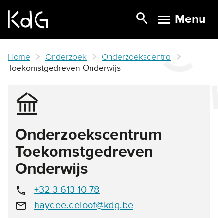
Skip
Menu
to
TOGGLE N
main
content
Home
Onderzoek
Onderzoekscentra
Toekomstgedreven Onderwijs
Onderzoekscentrum
Toekomstgedreven
Onderwijs
+32 3 613 10 78
call
haydee.deloof@kdg.be
email