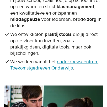
in jouw school, zoals hoe je op school inzet
op een warm en strikt
klasmanagement
,
een kwalitatieve en ontspannen
middagpauze
voor iedereen, brede
zorg
in
de klas.
We ontwikkelen
praktijktools
die jij direct
op de vloer kan inzetten, zoals
praktijkgidsen, digitale tools, maar ook
bijscholingen.
We werken vanuit het
onderzoekscentrum
Toekomstgedreven Onderwijs
.