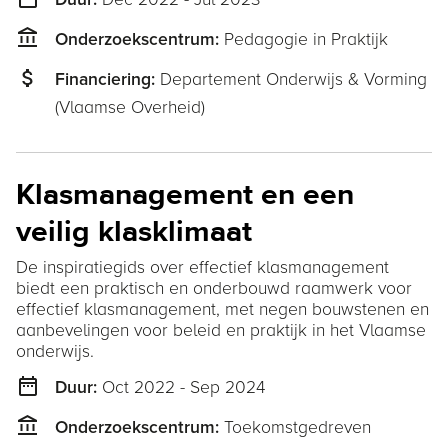
Duur:
account_balance
Pedagogie in Praktijk
Onderzoekscentrum:
attach_money
Departement Onderwijs & Vorming
Financiering:
(Vlaamse Overheid)
Klasmanagement en een
veilig klasklimaat
De inspiratiegids over effectief klasmanagement
biedt een praktisch en onderbouwd raamwerk voor
effectief klasmanagement, met negen bouwstenen en
aanbevelingen voor beleid en praktijk in het Vlaamse
onderwijs.
date_range
Oct 2022 - Sep 2024
Duur:
account_balance
Toekomstgedreven
Onderzoekscentrum: