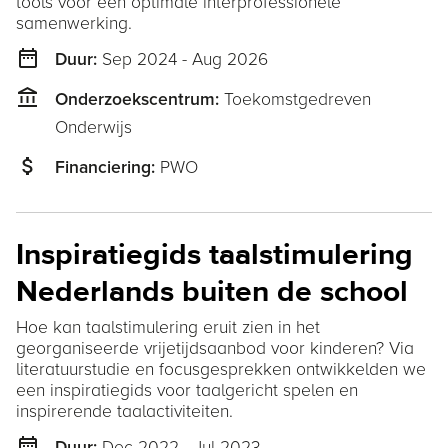
tools voor een optimale interprofessionele
samenwerking.
date_range
Sep 2024 - Aug 2026
Duur:
account_balance
Toekomstgedreven
Onderzoekscentrum:
Onderwijs
attach_money
PWO
Financiering:
Inspiratiegids taalstimulering
Nederlands buiten de school
Hoe kan taalstimulering eruit zien in het
georganiseerde vrijetijdsaanbod voor kinderen? Via
literatuurstudie en focusgesprekken ontwikkelden we
een inspiratiegids voor taalgericht spelen en
inspirerende taalactiviteiten.
date_range
Dec 2022 - Jul 2023