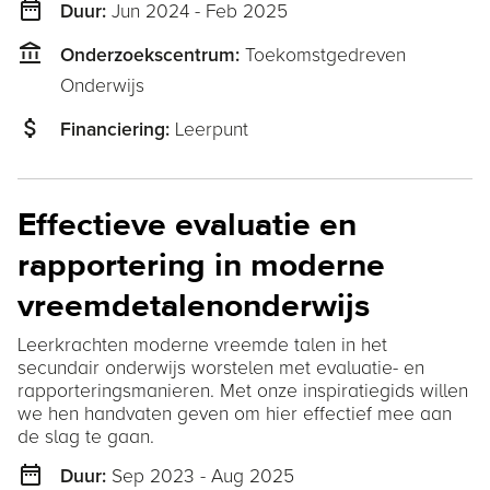
date_range
Jun 2024 - Feb 2025
Duur:
account_balance
Toekomstgedreven
Onderzoekscentrum:
Onderwijs
attach_money
Leerpunt
Financiering:
Effectieve evaluatie en
rapportering in moderne
vreemdetalenonderwijs
Leerkrachten moderne vreemde talen in het
secundair onderwijs worstelen met evaluatie- en
rapporteringsmanieren. Met onze inspiratiegids willen
we hen handvaten geven om hier effectief mee aan
de slag te gaan.
date_range
Sep 2023 - Aug 2025
Duur: