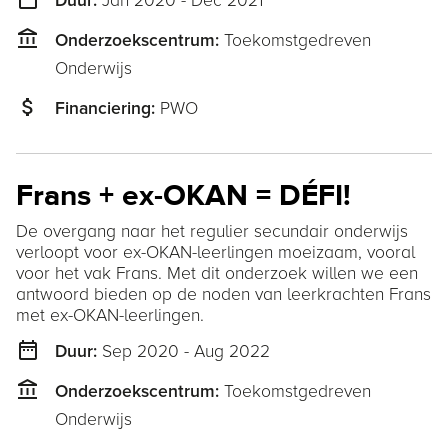
Jan 2020 - Dec 2021
Duur:
account_balance
Toekomstgedreven
Onderzoekscentrum:
Onderwijs
attach_money
PWO
Financiering:
Frans + ex-OKAN = DÉFI!
De overgang naar het regulier secundair onderwijs
verloopt voor ex-OKAN-leerlingen moeizaam, vooral
voor het vak Frans. Met dit onderzoek willen we een
antwoord bieden op de noden van leerkrachten Frans
met ex-OKAN-leerlingen.
date_range
Sep 2020 - Aug 2022
Duur:
account_balance
Toekomstgedreven
Onderzoekscentrum:
Onderwijs