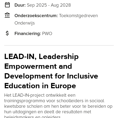
date_range
Sep 2025 - Aug 2028
Duur:
account_balance
Toekomstgedreven
Onderzoekscentrum:
Onderwijs
attach_money
PWO
Financiering:
LEAD-IN, Leadership
Empowerment and
Development for Inclusive
Education in Europe
Het LEAD-IN-project ontwikkelt een
trainingsprogramma voor schoolleiders in sociaal
kwetsbare scholen om hen beter voor te bereiden op
hun uitdagingen en deelt de resultaten met
beleidsmakers en opleiders.