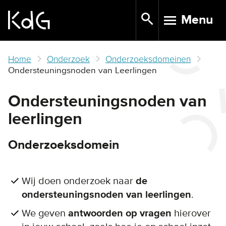
Skip
Menu
to
TOGGLE N
main
content
Home
Onderzoek
Onderzoeksdomeinen
Ondersteuningsnoden van Leerlingen
Ondersteuningsnoden van
leerlingen
Onderzoeksdomein
Wij doen onderzoek naar
de
ondersteuningsnoden van leerlingen
.
We geven
antwoorden op vragen
hierover