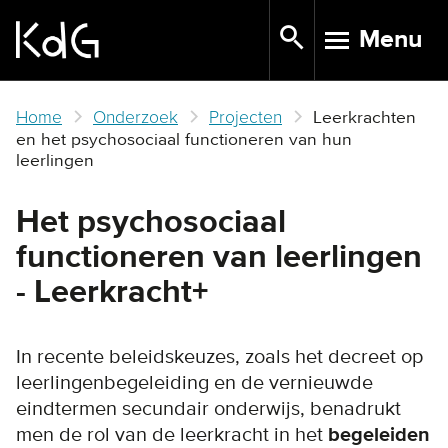
Skip
Menu
to
TOGGLE N
main
content
Home
Onderzoek
Projecten
Leerkrachten
en het psychosociaal functioneren van hun
leerlingen
Het psychosociaal
functioneren van leerlingen
- Leerkracht+
In recente beleidskeuzes, zoals het decreet op
leerlingenbegeleiding en de vernieuwde
eindtermen secundair onderwijs, benadrukt
men de rol van de leerkracht in het
begeleiden