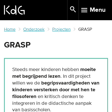
Skip
Menu
to
TOGGLE N
main
content
Home
Onderzoek
Projecten
GRASP
GRASP
Steeds meer kinderen hebben
moeite
met begrijpend lezen
. In dit project
willen we de
begripsvaardigheden van
kinderen versterken door met hen te
filosoferen
en kritisch denken te
integreren in de didactische aanpak
van basisscholen.