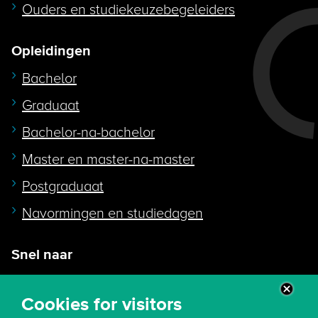
Ouders en studiekeuzebegeleiders
Opleidingen
Bachelor
Graduaat
Bachelor-na-bachelor
Master en master-na-master
Postgraduaat
Navormingen en studiedagen
Snel naar
Intranet
Cookies for visitors
Webmail