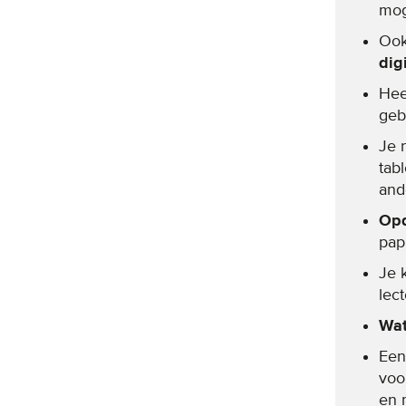
mog
Ook
dig
Hee
gebr
Je 
tabl
and
Opd
papi
Je k
lect
Wat
Een
voo
en 