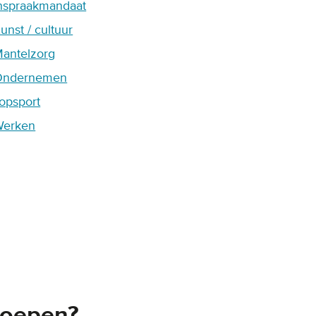
nspraakmandaat
unst / cultuur
antelzorg
Ondernemen
opsport
Werken
roepen?