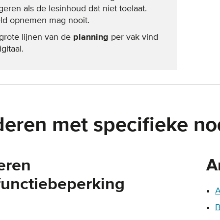
geren als de lesinhoud dat niet toelaat.
ld opnemen mag nooit.
grote lijnen van de
planning
per vak vind
igitaal.
deren met specifieke n
eren
A
functiebeperking
A
B