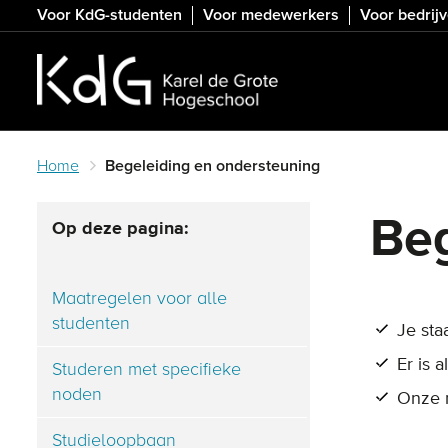
Skip
Voor KdG-studenten
Voor medewerkers
Voor bedrij
to
main
content
Home
Begeleiding en ondersteuning
Beg
Op deze pagina:
Maatregelen voor alle
studenten
Je staa
Er is a
Studeren met specifieke
noden
Onze m
Studieloopbaan