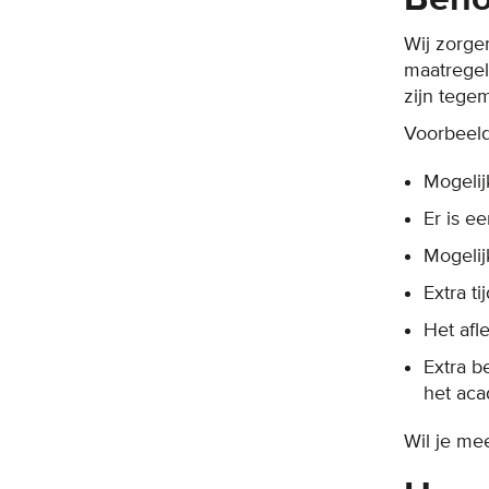
Wij zorge
maatregel
zijn tege
Voorbeeld
Mogelij
Er is e
Mogelij
Extra t
Het af
Extra b
het aca
Wil je me