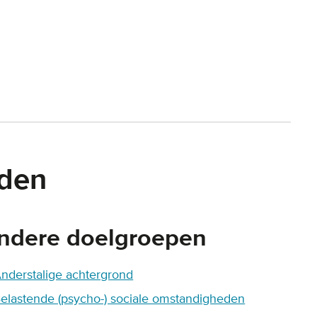
oden
ndere doelgroepen
nderstalige achtergrond
elastende (psycho-) sociale omstandigheden