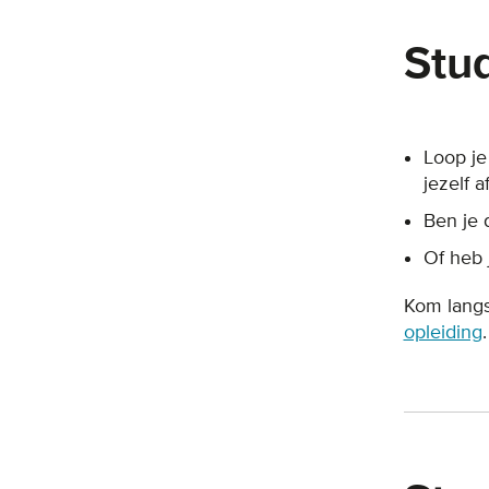
Stu
Loop je
jezelf 
Ben je 
Of heb 
Kom langs
opleiding
.