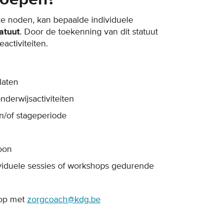
ke noden, kan bepaalde individuele
atuut
. Door de toekenning van dit statuut
activiteiten.
laten
nderwijsactiviteiten
n/of stageperiode
oon
viduele sessies of workshops gedurende
 op met
zorgcoach@kdg.be