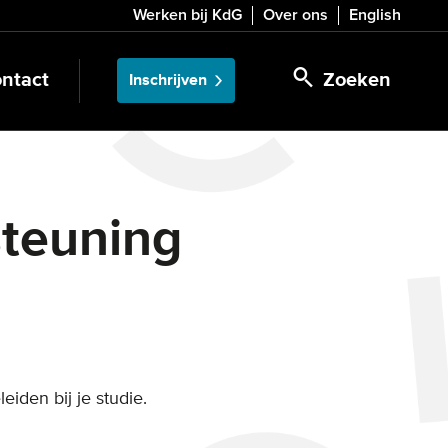
Werken bij KdG
Over ons
English
ntact
Zoeken
Inschrijven
steuning
iden bij je studie.