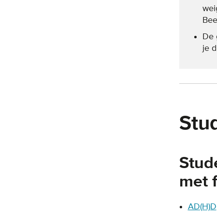
wei
Bee
De 
je d
Stu
Stud
met 
AD(H)D