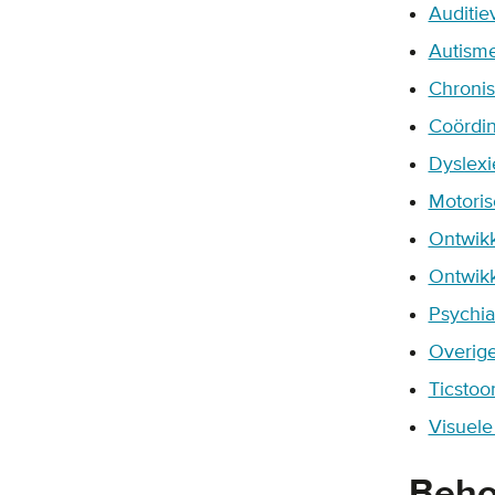
Auditie
Autisme
Chronis
Coördin
Dyslexi
Motoris
Ontwikk
Ontwikk
Psychia
Overige
Ticstoo
Visuele
Beho