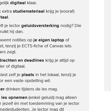
elijk
digitaal
klaar.
 extra
studiemateriaal
krijg je (vooraf)
itaal
.
ft je lector
geluidsversterking
nodig? Die
uikt hij dan.
neemt notities op
je eigen laptop
of
et, tenzij je ECTS-fiche of Canvas iets
ers zegt.
rachten en deadlines
krijg je altijd op
er of digitaal.
iest zelf je
plaats
in het lokaal, tenzij je
or een vaste opstelling wil.
er
drinken tijdens de les mag.
les opnemen
(enkel geluid) mag alleen
r jezelf én met toestemming van je lector
medestudenten. Je lector mag dit