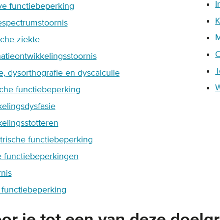
I
ve functiebeperking
K
spectrumstoornis
M
che ziekte
atieontwikkelingsstoornis
T
e, dysorthografie en dyscalculie
che functiebeperking
elingsdysfasie
elingsstotteren
trische functiebeperking
 functiebeperkingen
rnis
 functiebeperking
or je tot een van deze doelg