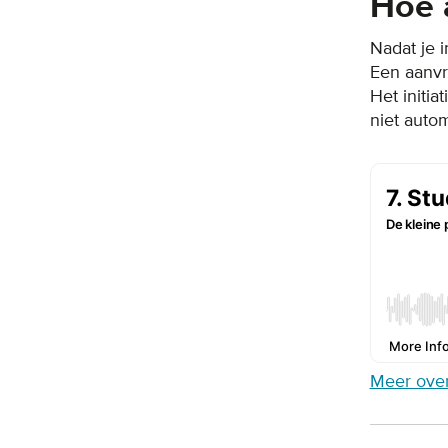
Hoe 
Nadat je i
Een aanvr
Het initia
niet auto
Meer over