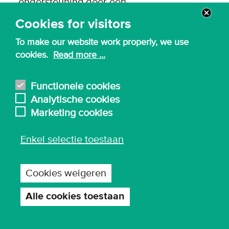
ondersteuning door een
ondersteuningsnetwerk
Cookies for visitors
attest van (behandelend) (kinder-en jeugd)
To make our website work properly, we use
psychiater, neuroloog
cookies.
Read more ...
attesteringsbundel
Functionele cookies
Heb je geen attest of heb je vragen rond
Analytische cookies
attestering, mail dan naar
zorgcoach@kdg.be
.
Marketing cookies
Vermeld hierbij je opleiding.
Enkel selectie toestaan
Cookies weigeren
Visuele functiebeperking
Alle cookies toestaan
Toestemming
intrekken
Maatregelen?