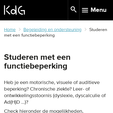
Skip
Menu
to
TOGGLE N
main
content
Home
Begeleiding en ondersteuning
Studeren
met een functiebeperking
Studeren met een
functiebeperking
Heb je een motorische, visuele of auditieve
beperking? Chronische ziekte? Leer- of
ontwikkelingsstoornis (dyslexie, dyscalculie of
Ad(H)D …)?
Check hieronder de mogelijkheden,