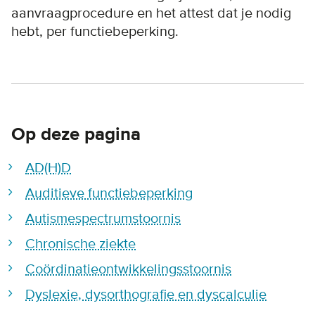
aanvraagprocedure en het attest dat je nodig
hebt, per functiebeperking.
Op deze pagina
AD(H)D
Auditieve functiebeperking
Autismespectrumstoornis
Chronische ziekte
Coördinatieontwikkelingsstoornis
Dyslexie, dysorthografie en dyscalculie