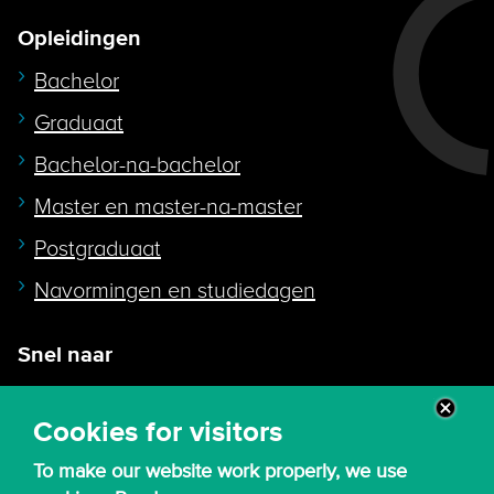
Opleidingen
Bachelor
Graduaat
Bachelor-na-bachelor
Master en master-na-master
Postgraduaat
Navormingen en studiedagen
Snel naar
Intranet
Cookies for visitors
Webmail
To make our website work properly, we use
Canvas