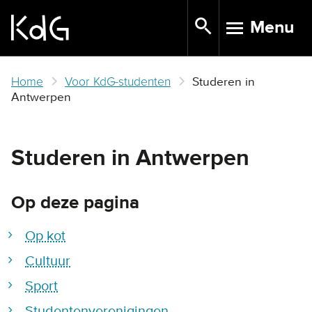
Skip
Menu
to
TOGGLE N
main
content
Home
Voor KdG-studenten
Studeren in
Antwerpen
Studeren in Antwerpen
Op deze pagina
Op kot
Cultuur
Sport
Studentenverenigingen