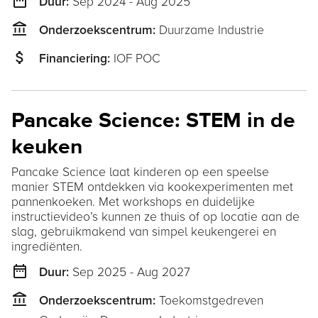
date_range
Sep 2024 - Aug 2025
Duur:
account_balance
Duurzame Industrie
Onderzoekscentrum:
attach_money
IOF POC
Financiering:
Pancake Science: STEM in de
keuken
Pancake Science laat kinderen op een speelse
manier STEM ontdekken via kookexperimenten met
pannenkoeken. Met workshops en duidelijke
instructievideo’s kunnen ze thuis of op locatie aan de
slag, gebruikmakend van simpel keukengerei en
ingrediënten.
date_range
Sep 2025 - Aug 2027
Duur:
account_balance
Toekomstgedreven
Onderzoekscentrum: