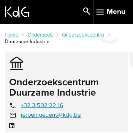
Skip
Menu
to
TOGGLE N
main
content
Home
Onderzoek
Onderzoekscentra
Duurzame Industrie
Onderzoekscentrum
Duurzame Industrie
+32 3 502 22 16
call
jeroen.geuens@kdg.be
email