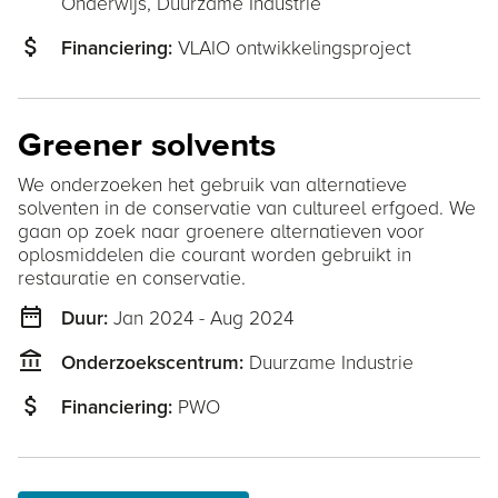
Onderwijs,
Duurzame Industrie
attach_money
VLAIO ontwikkelingsproject
Financiering:
Greener solvents
We onderzoeken het gebruik van alternatieve
solventen in de conservatie van cultureel erfgoed. We
gaan op zoek naar groenere alternatieven voor
oplosmiddelen die courant worden gebruikt in
restauratie en conservatie.
date_range
Jan 2024 - Aug 2024
Duur:
account_balance
Duurzame Industrie
Onderzoekscentrum:
attach_money
PWO
Financiering: