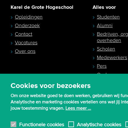
Karel de Grote Hogeschool
Alles voor
Opleidingen
Studenten
Onderzoek
Alumni
Contact
Bedrijven, or
overheden
Vacatures
Scholen
Over ons
Medewerkers
Pers
Ouders en
studiekeuzeb
Cookies voor bezoekers
Om onze website goed te doen werken, gebruiken wij func
Analytische en marketing cookies vertellen ons wat jij i
jouw toestemming vragen.
Lees meer ...
© 2026 - Karel de Grote Hogeschool
Functionele cookies
Analytische cookies
Algemene inkoopvoorwaarden
Gebruiksvoorwaarden en privacy
Pr