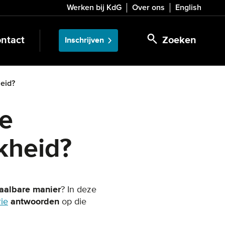
Werken bij KdG
Over ons
English
ntact
Zoeken
Inschrijven
eid?
e
jkheid?
aalbare manier
? In deze
ie
antwoorden
op die