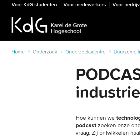
Skip
Voor KdG-studenten
Voor medewerkers
Voor bedrij
to
main
content
Home
Onderzoek
Onderzoekscentra
Duurzame In
PODCAS
industri
Hoe kunnen we
technolog
podcast
zoeken onze ond
vraag. Zij ontwikkelen ha