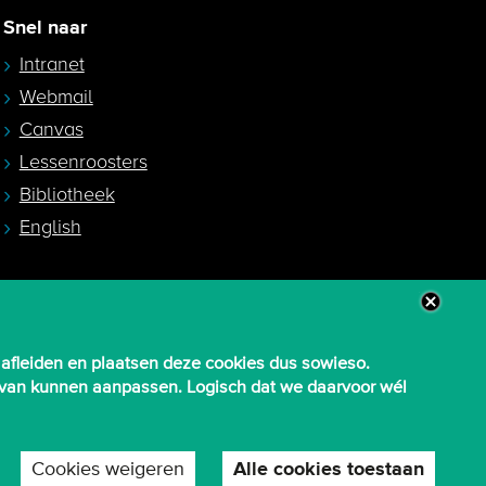
Snel naar
Intranet
Webmail
Canvas
Lessenroosters
Bibliotheek
English
 afleiden en plaatsen deze cookies dus sowieso.
aarvan kunnen aanpassen. Logisch dat we daarvoor wél
Cookies weigeren
Alle cookies toestaan
T