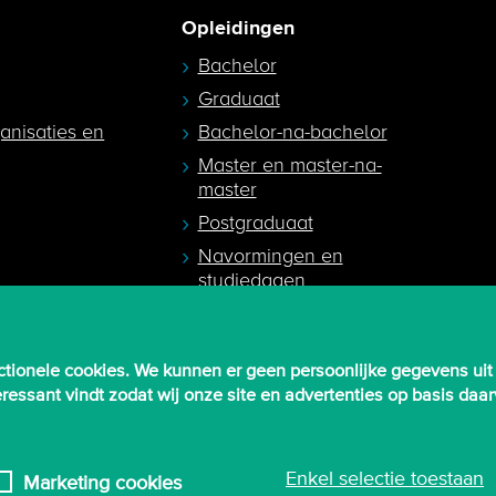
Opleidingen
Bachelor
Graduaat
ganisaties en
Bachelor-na-bachelor
Master en master-na-
master
Postgraduaat
Navormingen en
studiedagen
egeleiders
tionele cookies. We kunnen er geen persoonlijke gegevens uit
nteressant vindt zodat wij onze site en advertenties op basis d
Enkel selectie toestaan
Marketing cookies
ivacy-instellingen