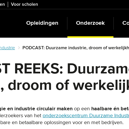
ven
Voor scholen
Opleidingen
Onderzoek
Co
dustrie
PODCAST: Duurzame industrie, droom of werkelijkh
T REEKS: Duurzam
e, droom of werkeli
ie en industrie circulair maken
op een
haalbare én bet
erzoekers van het
onderzoekscentrum Duurzame Industr
albare en betaalbare oplossingen voor en met bedrijven.