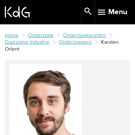
Skip
Menu
to
TOGGLE N
main
content
Home
Onderzoek
Onderzoekscentra
Duurzame Industrie
Onderzoekers
Karsten
Orlent