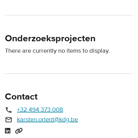
Onderzoeksprojecten
There are currently no items to display.
Contact
+32 494 373 008
call
karsten.orlent@kdg.be
email