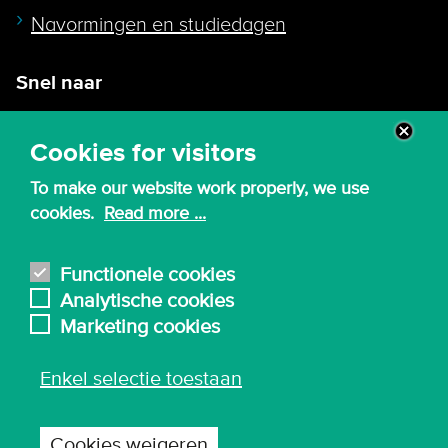
Navormingen en studiedagen
Snel naar
Intranet
Cookies for visitors
Webmail
To make our website work properly, we use
Canvas
cookies.
Read more ...
Lessenroosters
Bibliotheek
Functionele cookies
Analytische cookies
English
Marketing cookies
Enkel selectie toestaan
© 2026 - Karel de Grote Hogeschool
Algemene inkoopvoorwaarden
Cookies weigeren