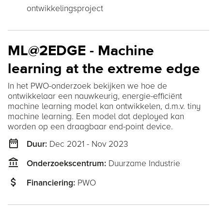
ontwikkelingsproject
ML@2EDGE - Machine
learning at the extreme edge
In het PWO-onderzoek bekijken we hoe de
ontwikkelaar een nauwkeurig, energie-efficiënt
machine learning model kan ontwikkelen, d.m.v. tiny
machine learning. Een model dat deployed kan
worden op een draagbaar end-point device.
date_range
Dec 2021 - Nov 2023
Duur:
account_balance
Duurzame Industrie
Onderzoekscentrum:
attach_money
PWO
Financiering: