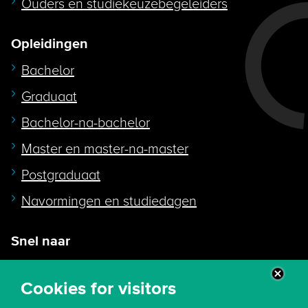
Ouders en studiekeuzebegeleiders
Opleidingen
Bachelor
Graduaat
Bachelor-na-bachelor
Master en master-na-master
Postgraduaat
Navormingen en studiedagen
Snel naar
Intranet
Cookies for visitors
Webmail