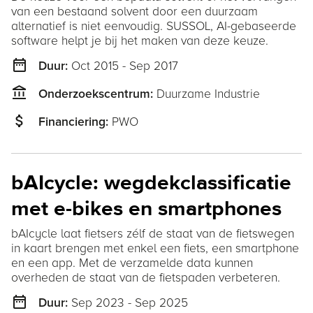
van een bestaand solvent door een duurzaam
alternatief is niet eenvoudig. SUSSOL, AI-gebaseerde
software helpt je bij het maken van deze keuze.
date_range
Oct 2015 - Sep 2017
Duur:
account_balance
Duurzame Industrie
Onderzoekscentrum:
attach_money
PWO
Financiering:
bAIcycle: wegdekclassificatie
met e-bikes en smartphones
bAIcycle laat fietsers zélf de staat van de fietswegen
in kaart brengen met enkel een fiets, een smartphone
en een app. Met de verzamelde data kunnen
overheden de staat van de fietspaden verbeteren.
date_range
Sep 2023 - Sep 2025
Duur: