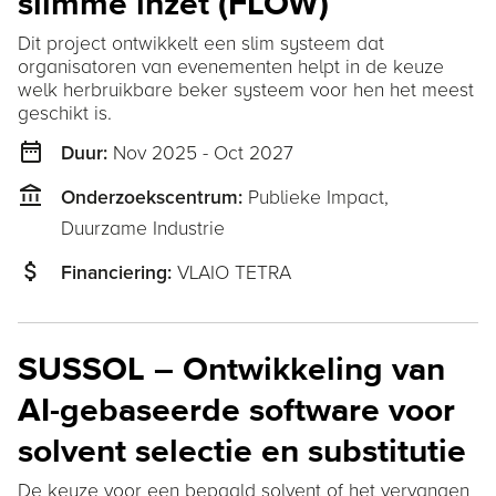
slimme inzet (FLOW)
Dit project ontwikkelt een slim systeem dat
organisatoren van evenementen helpt in de keuze
welk herbruikbare beker systeem voor hen het meest
geschikt is.
date_range
Nov 2025 - Oct 2027
Duur:
account_balance
Publieke Impact,
Onderzoekscentrum:
Duurzame Industrie
attach_money
VLAIO TETRA
Financiering:
SUSSOL – Ontwikkeling van
AI-gebaseerde software voor
solvent selectie en substitutie
De keuze voor een bepaald solvent of het vervangen