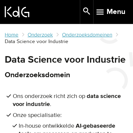
Skip
Menu
to
TOGGLE N
main
content
Home
Onderzoek
Onderzoeksdomeinen
Data Science voor Industrie
Data Science voor Industrie
Onderzoeksdomein
Ons onderzoek richt zich op
data science
voor industrie
.
Onze specialisatie:
In-house ontwikkelde
AI-gebaseerde