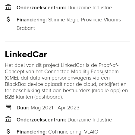
account_balance
Duurzame Industrie
Onderzoekscentrum:
attach_money
Slimme Regio Provincie Vlaams-
Financiering:
Brabant
LinkedCar
Het doel van dit project LinkedCar is de Proof-of-
Concept van het Connected Mobility Ecosysteem
(CME), dat data van personenwagens via een
BlackBox device oplaadt naar de cloud, ontcijfert en
ter beschikking stelt aan bestuurders (mobile app) en
B2B-klanten (dashboard).
date_range
May 2021 - Apr 2023
Duur:
account_balance
Duurzame Industrie
Onderzoekscentrum:
attach_money
Cofinanciering,
VLAIO
Financiering: