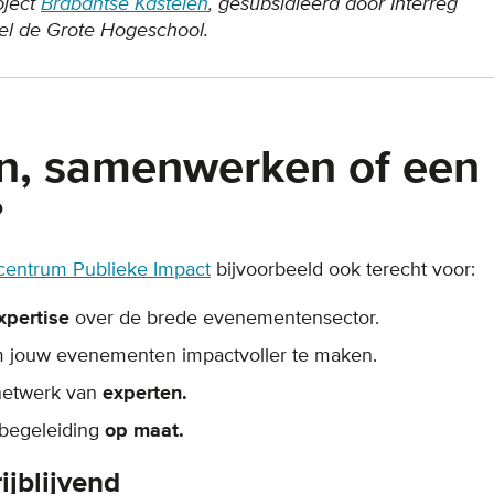
oject
Brabantse Kastelen
, gesubsidieerd door Interreg
el de Grote Hogeschool.
n, samenwerken of een
?
entrum Publieke Impact
bijvoorbeeld ook terecht voor:
xpertise
over de brede evenementensector.
 jouw evenementen impactvoller te maken.
netwerk van
experten.
 begeleiding
op maat.
ijblijvend