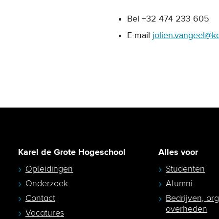
Bel +32 474 233 605
E-mail
jolien.vangeel@k
Karel de Grote Hogeschool
Alles voor
Opleidingen
Studenten
Onderzoek
Alumni
Contact
Bedrijven, or
overheden
Vacatures