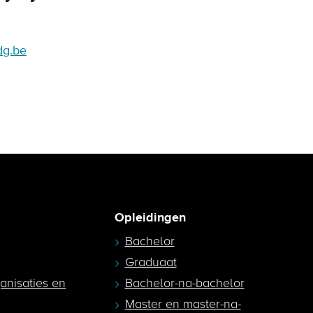
dg.be
Opleidingen
Bachelor
Graduaat
ganisaties en
Bachelor-na-bachelor
Master en master-na-