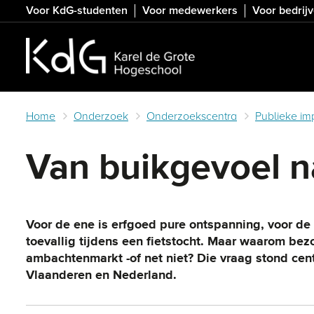
Skip
Voor KdG-studenten
Voor medewerkers
Voor bedrij
to
main
content
Home
Onderzoek
Onderzoekscentra
Publieke im
Van buikgevoel na
Voor de ene is erfgoed pure ontspanning, voor d
toevallig tijdens een fietstocht. Maar waarom be
ambachtenmarkt -of net niet? Die vraag stond cen
Vlaanderen en Nederland.