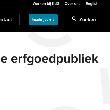
Werken bij KdG
Over ons
English
ntact
Zoeken
Inschrijven
 je erfgoedpubliek