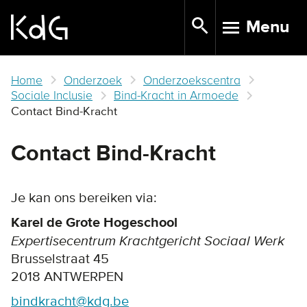
Skip
Menu
to
TOGGLE N
main
content
Home
Onderzoek
Onderzoekscentra
Sociale Inclusie
Bind-Kracht in Armoede
Contact Bind-Kracht
Contact Bind-Kracht
Je kan ons bereiken via:
Karel de Grote Hogeschool
Expertisecentrum Krachtgericht Sociaal Werk
Brusselstraat 45
2018 ANTWERPEN
bindkracht@kdg.be