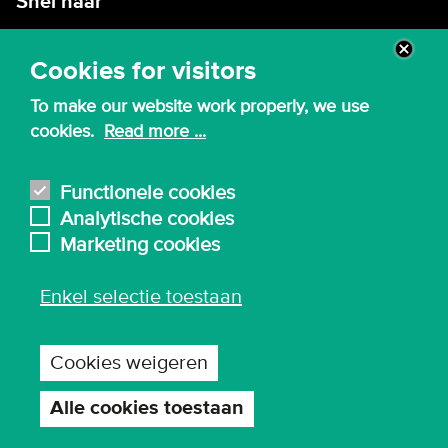
Snel naar
Intranet
Cookies for visitors
Webmail
To make our website work properly, we use
Canvas
cookies.
Read more ...
Lessenroosters
Bibliotheek
Functionele cookies
Analytische cookies
English
Marketing cookies
Enkel selectie toestaan
© 2026 - Karel de Grote Hogeschool
Algemene inkoopvoorwaarden
Cookies weigeren
Gebruiksvoorwaarden en privacy
Privacy-instellingen
Alle cookies toestaan
Toestemming
intrekken