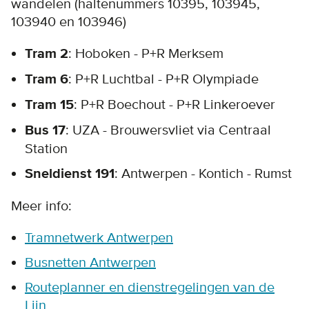
wandelen (haltenummers 10395, 103945,
103940 en 103946)
Tram 2
: Hoboken - P+R Merksem
Tram 6
: P+R Luchtbal - P+R Olympiade
Tram 15
: P+R Boechout - P+R Linkeroever
Bus 17
: UZA - Brouwersvliet via Centraal
Station
Sneldienst 191
: Antwerpen - Kontich - Rumst
Meer info:
Tramnetwerk Antwerpen
Busnetten Antwerpen
Routeplanner en dienstregelingen van de
Lijn