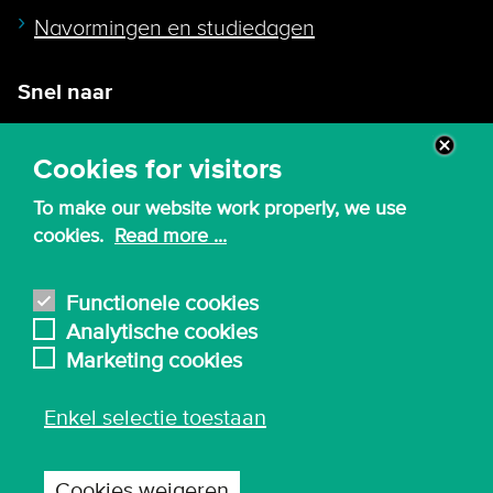
Navormingen en studiedagen
Snel naar
Intranet
Cookies for visitors
Webmail
To make our website work properly, we use
Canvas
cookies.
Read more ...
Lessenroosters
Bibliotheek
Functionele cookies
Analytische cookies
English
Marketing cookies
Enkel selectie toestaan
© 2026 - Karel de Grote Hogeschool
Algemene inkoopvoorwaarden
Cookies weigeren