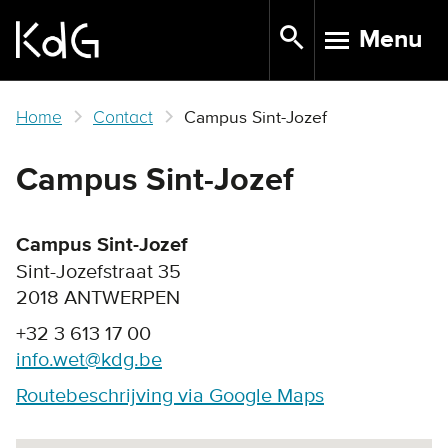
Skip
Menu
to
TOGGLE N
main
content
Home
Contact
Campus Sint-Jozef
Campus Sint-Jozef
Campus Sint-Jozef
Sint-Jozefstraat 35
2018 ANTWERPEN
+32 3 613 17 00
info.wet@kdg.be
Routebeschrijving via Google Maps