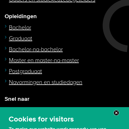
Opleidingen
Bachelor
Graduaat
Bachelor-na-bachelor
Master en master-na-master
Postgraduaat
Navormingen en studiedagen
Snel naar
Intranet
Cookies for visitors
Webmail