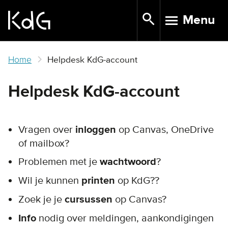
Skip
Menu
to
TOGGLE N
main
content
Home
Helpdesk KdG-account
Helpdesk KdG-account
Vragen over
inloggen
op Canvas, OneDrive
of mailbox?
Problemen met je
wachtwoord
?
Wil je kunnen
printen
op KdG??
Zoek je je
cursussen
op Canvas?
Info
nodig over meldingen, aankondigingen