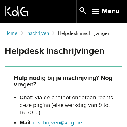
Skip
Menu
to
TOGGLE N
main
content
Home
Inschrijven
Helpdesk inschrijvingen
Helpdesk inschrijvingen
Hulp nodig bij je inschrijving? Nog
vragen?
Chat
: via de chatbot onderaan rechts
deze pagina (elke werkdag van 9 tot
16.30 u.)
Mail
:
inschrijven@kdg.be