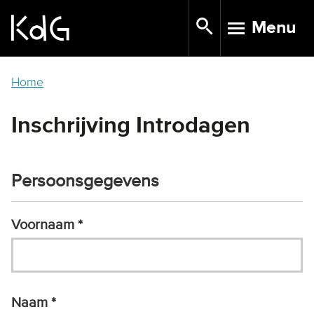
Skip
Menu
to
TOGGLE N
main
content
Home
Inschrijving Introdagen
Persoonsgegevens
Voornaam
Naam