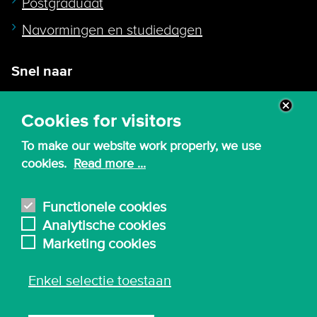
Postgraduaat
Navormingen en studiedagen
Snel naar
Intranet
Cookies for visitors
Webmail
To make our website work properly, we use
Canvas
cookies.
Read more ...
Lessenroosters
Bibliotheek
Functionele cookies
Analytische cookies
English
Marketing cookies
Enkel selectie toestaan
© 2026 - Karel de Grote Hogeschool