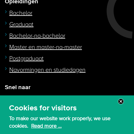
Opleidingen
Bachelor
Graduaat
Bachelor-na-bachelor
Master en master-na-master
Postgraduaat
Navormingen en studiedagen
Snel naar
Intranet
Cookies for visitors
Webmail
To make our website work properly, we use
Canvas
cookies.
Read more ...
Lessenroosters