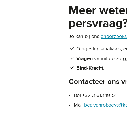
Meer wete
persvraag
Je kan bij ons
onderzoeksc
Omgevingsanalyses,
e
Vragen
vanuit de zor
Bind-Kracht.
Contacteer ons vr
Bel +32 3 613 19 51
Mail
bea.vanrobaeys@k