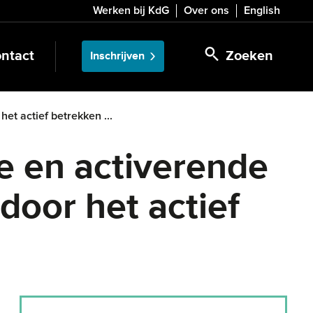
Werken bij KdG
Over ons
English
ntact
Zoeken
Inschrijven
t actief betrekken ...
e en activerende
oor het actief