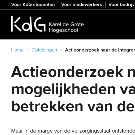
Skip
Voor KdG-studenten
Voor medewerkers
Voor bedrij
to
main
content
Home
Opleidingen
Actieonderzoek naar de integrer
Actieonderzoek n
mogelijkheden va
betrekken van de
Maar in de marge van de verzorgingsstaat ontstonden 