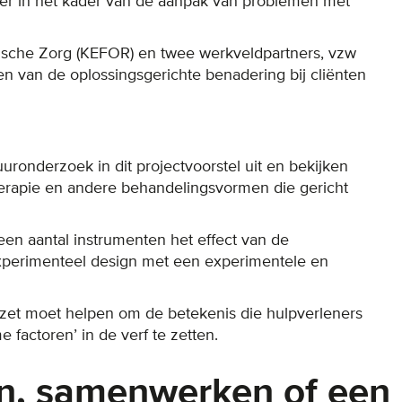
eer in het kader van de aanpak van problemen met
ische Zorg (KEFOR) en twee werkveldpartners, vzw
n van de oplossingsgerichte benadering bij cliënten
uronderzoek in dit projectvoorstel uit en bekijken
herapie en andere behandelingsvormen die gericht
een aantal instrumenten het effect van de
xperimenteel design met een experimentele en
zet moet helpen om de betekenis die hulpverleners
actoren’ in de verf te zetten.
n, samenwerken of een