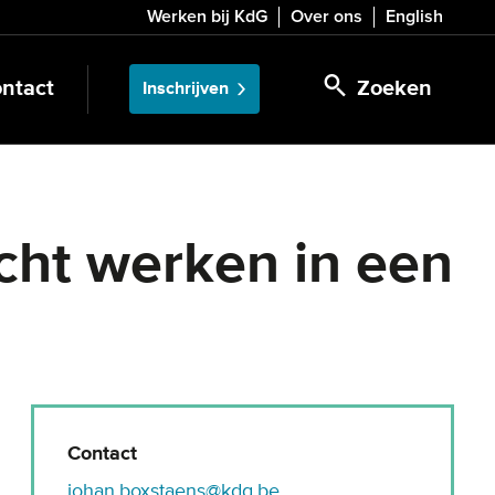
Werken bij KdG
Over ons
English
ntact
Zoeken
Inschrijven
cht werken in een
Contact
johan.boxstaens@kdg.be