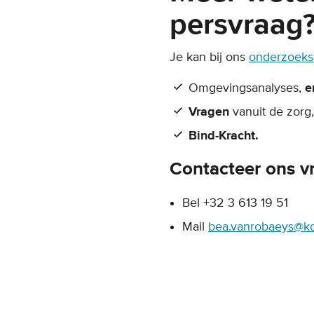
persvraag
Je kan bij ons
onderzoeksc
Omgevingsanalyses,
e
Vragen
vanuit de zor
Bind-Kracht.
Contacteer ons vr
Bel +32 3 613 19 51
Mail
bea.vanrobaeys@k