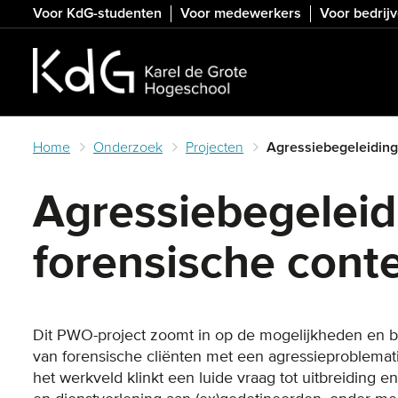
Skip
Voor KdG-studenten
Voor medewerkers
Voor bedrij
to
main
content
Home
Onderzoek
Projecten
Agressiebegeleiding
Agressiebegeleid
forensische cont
Dit PWO-project zoomt in op de mogelijkheden en b
van forensische cliënten met een agressieproblemati
het werkveld klinkt een luide vraag tot uitbreiding 