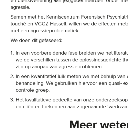
en dienstverlening aan (ex)gedetineerden, onder m
agressie.
Samen met het Kenniscentrum Forensisch Psychiatr
touché en VGGZ Hasselt, willen we de effecten mete
met een agressieproblematiek.
We doen dit gefaseerd:
in een voorbereidende fase breiden we het literatu
we de verschillen tussen de oplossingsgerichte t
zijn op aanpak van agressieproblemen.
In een kwantitatief luik meten we met behulp van 
behandeling. We gebruiken hiervoor een quasi- e
controle groep.
Het kwalitatieve gedeelte van onze onderzoeksop
en cliënten toekennen aan zogenaamde ‘werkzame f
Meer wete