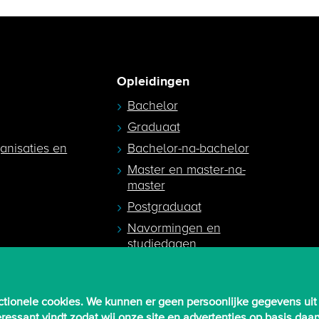
Opleidingen
Bachelor
Graduaat
ganisaties en
Bachelor-na-bachelor
Master en master-na-
master
Postgraduaat
Navormingen en
studiedagen
egeleiders
tionele cookies. We kunnen er geen persoonlijke gegevens uit
nteressant vindt zodat wij onze site en advertenties op basis d