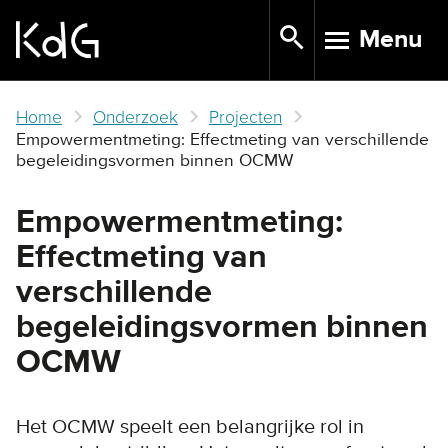
Skip
Menu
to
TOGGLE N
main
content
Home
Onderzoek
Projecten
Empowermentmeting: Effectmeting van verschillende
begeleidingsvormen binnen OCMW
Empowermentmeting:
Effectmeting van
verschillende
begeleidingsvormen binnen
OCMW
Het OCMW speelt een belangrijke rol in