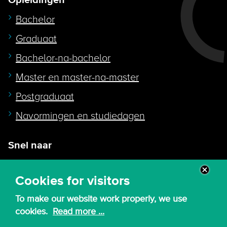
Opleidingen
Bachelor
Graduaat
Bachelor-na-bachelor
Master en master-na-master
Postgraduaat
Navormingen en studiedagen
Snel naar
Intranet
Cookies for visitors
Webmail
To make our website work properly, we use
Canvas
cookies.
Read more ...
Lessenroosters