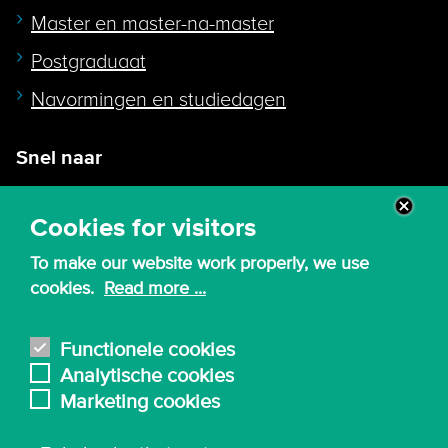
Master en master-na-master
Postgraduaat
Navormingen en studiedagen
Snel naar
Intranet
Cookies for visitors
Webmail
To make our website work properly, we use
Canvas
cookies.
Read more ...
Lessenroosters
Bibliotheek
Functionele cookies
Analytische cookies
English
Marketing cookies