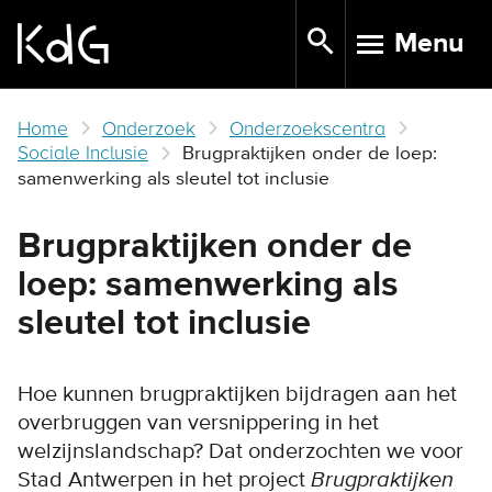
Skip
Menu
to
TOGGLE N
main
content
Home
Onderzoek
Onderzoekscentra
Sociale Inclusie
Brugpraktijken onder de loep:
samenwerking als sleutel tot inclusie
Brugpraktijken onder de
loep: samenwerking als
sleutel tot inclusie
Hoe kunnen brugpraktijken bijdragen aan het
overbruggen van versnippering in het
welzijnslandschap? Dat onderzochten we voor
Stad Antwerpen in het project
Brugpraktijken