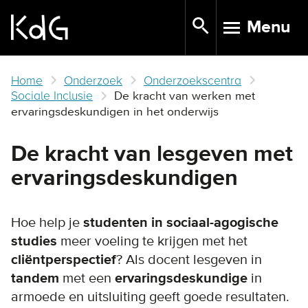
Skip
Menu
to
TOGGLE N
main
content
Home
Onderzoek
Onderzoekscentra
Sociale Inclusie
De kracht van werken met
ervaringsdeskundigen in het onderwijs
De kracht van lesgeven met
ervaringsdeskundigen
Hoe help je
studenten in sociaal-agogische
studies
meer voeling te krijgen met het
cliëntperspectief
? Als docent lesgeven in
tandem
met een
ervaringsdeskundige
in
armoede en uitsluiting geeft goede resultaten.