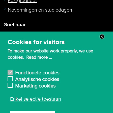
Postgraduaat
Navormingen en studiedagen
Snel naar
Intranet
Cookies for visitors
Webmail
To make our website work properly, we use
Canvas
cookies.
Read more ...
Lessenroosters
Bibliotheek
Functionele cookies
Analytische cookies
English
Marketing cookies
Enkel selectie toestaan
© 2026 - Karel de Grote Hogeschool