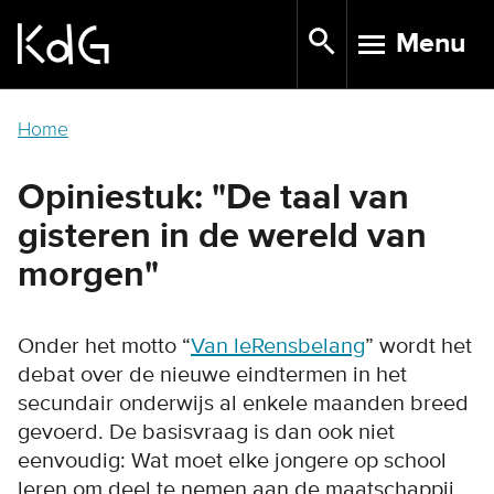
Skip
Menu
to
TOGGLE N
main
content
Home
Opiniestuk: "De taal van
gisteren in de wereld van
morgen"
Onder het motto “
Van leRensbelang
” wordt het
debat over de nieuwe eindtermen in het
secundair onderwijs al enkele maanden breed
gevoerd. De basisvraag is dan ook niet
eenvoudig: Wat moet elke jongere op school
leren om deel te nemen aan de maatschappij