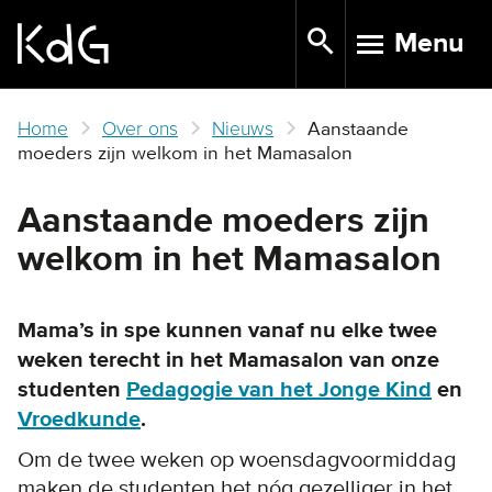
Skip
Menu
to
TOGGLE N
main
content
Home
Over ons
Nieuws
Aanstaande
moeders zijn welkom in het Mamasalon
Aanstaande moeders zijn
welkom in het Mamasalon
Mama’s in spe kunnen vanaf nu elke twee
weken terecht in het Mamasalon van onze
studenten
Pedagogie van het Jonge Kind
en
Vroedkunde
.
Om de twee weken op woensdagvoormiddag
maken de studenten het nóg gezelliger in het