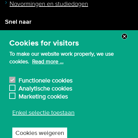
Navormingen en studiedagen
Snel naar
Intranet
Cookies for visitors
Webmail
To make our website work properly, we use
Canvas
cookies.
Read more ...
Lessenroosters
Bibliotheek
Functionele cookies
Analytische cookies
English
Marketing cookies
Enkel selectie toestaan
© 2026 - Karel de Grote Hogeschool
Algemene inkoopvoorwaarden
Cookies weigeren
Gebruiksvoorwaarden en privacy