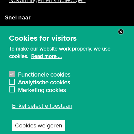
Navormingen en studiedagen
Snel naar
Intranet
Cookies for visitors
Webmail
To make our website work properly, we use
Canvas
cookies.
Read more ...
Lessenroosters
Bibliotheek
Functionele cookies
Analytische cookies
English
Marketing cookies
Enkel selectie toestaan
© 2026 - Karel de Grote Hogeschool
Algemene inkoopvoorwaarden
Cookies weigeren
Gebruiksvoorwaarden en privacy