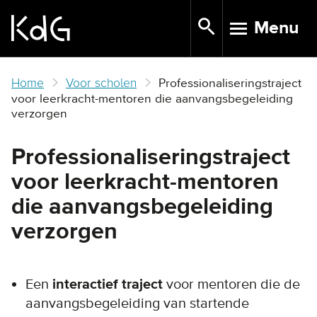
Skip
Menu
to
TOGGLE N
main
content
Home
Voor scholen
Professionaliseringstraject
voor leerkracht-mentoren die aanvangsbegeleiding
verzorgen
Professionaliseringstraject
voor leerkracht-mentoren
die aanvangsbegeleiding
verzorgen
Een
interactief traject
voor mentoren die de
aanvangsbegeleiding van startende