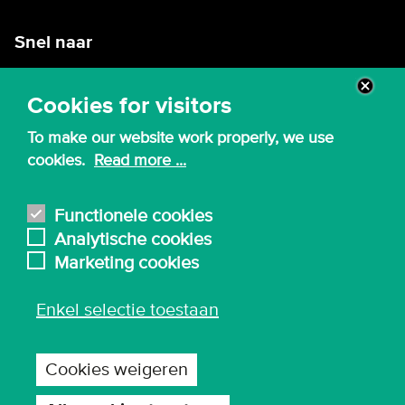
Snel naar
Intranet
Cookies for visitors
Webmail
To make our website work properly, we use
Canvas
cookies.
Read more ...
Lessenroosters
Bibliotheek
Functionele cookies
Analytische cookies
English
Marketing cookies
Enkel selectie toestaan
© 2026 - Karel de Grote Hogeschool
Algemene inkoopvoorwaarden
Cookies weigeren
Gebruiksvoorwaarden en privacy
Privacy-instellingen