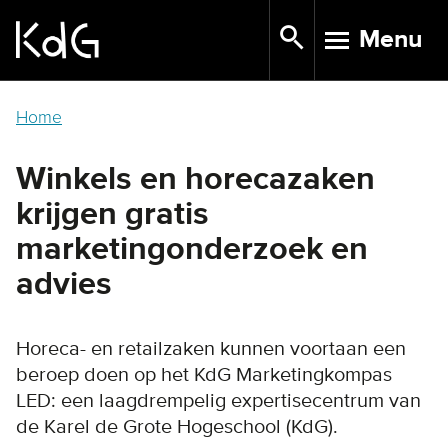
Skip
Menu
to
TOGGLE N
main
content
Home
Winkels en horecazaken
krijgen gratis
marketingonderzoek en
advies
Horeca- en retailzaken kunnen voortaan een
beroep doen op het KdG Marketingkompas
LED: een laagdrempelig expertisecentrum van
de Karel de Grote Hogeschool (KdG).