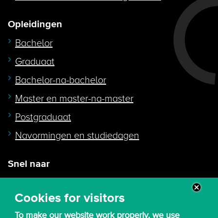
Opleidingen
Bachelor
Graduaat
Bachelor-na-bachelor
Master en master-na-master
Postgraduaat
Navormingen en studiedagen
Snel naar
Intranet
Cookies for visitors
Webmail
To make our website work properly, we use