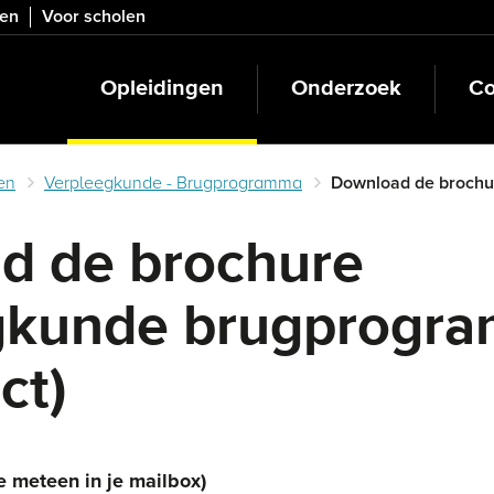
ven
Voor scholen
Opleidingen
Onderzoek
Co
en
Verpleegkunde - Brugprogramma
Download de brochu
d de brochure
gkunde brugprogr
ct)