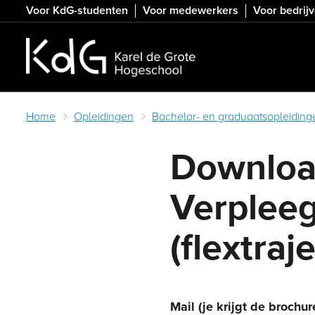
Skip
Voor KdG-studenten
Voor medewerkers
Voor bedrij
to
main
content
Home
Opleidingen
Bachelor- en graduaatsopleiding
Downloa
Verplee
(flextraje