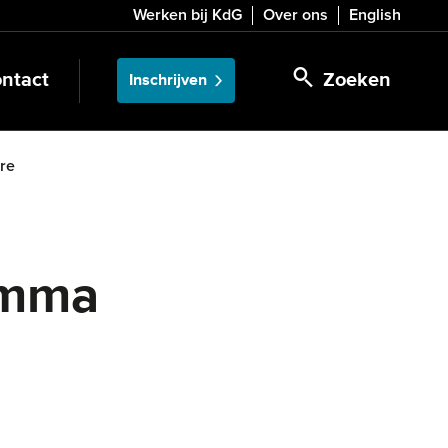
Werken bij KdG
Over ons
English
ntact
Zoeken
Inschrijven
re
amma