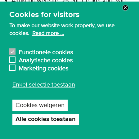
Aankoop website: 25 euro (enkel voor wie
kiest voor optie webdesign)
Cookies for visitors
Adobe Creative Cloud: 90 euro (enkel voor
To make our website work properly, we use
wie kiest voor optie Adobe Advanced)
cookies.
Read more ...
Modeltraject 3
Functionele cookies
Automatisch aangerekend voor opleiding: 20
Analytische cookies
euro
Marketing cookies
Automatisch aangerekend voor
opleidingsonderdelen: 20 euro
Enkel selectie toestaan
Boeken en cursussen: 3,50 euro
Cookies weigeren
Nodig doorheen de opleiding
Alle cookies toestaan
Toestemming
Laptop:
zie laptopvereisten
intrekken
Rekenmachine: 17 euro