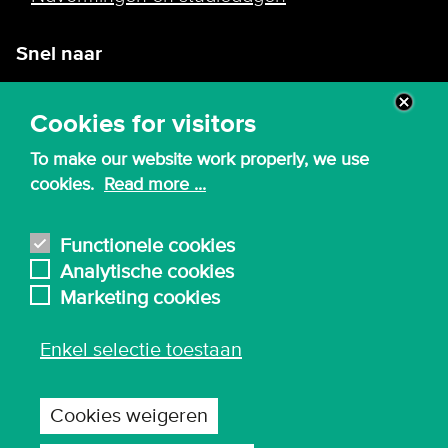
Snel naar
Intranet
Cookies for visitors
Webmail
To make our website work properly, we use
Canvas
cookies.
Read more ...
Lessenroosters
Bibliotheek
Functionele cookies
Analytische cookies
English
Marketing cookies
Enkel selectie toestaan
© 2026 - Karel de Grote Hogeschool
Algemene inkoopvoorwaarden
Cookies weigeren
Gebruiksvoorwaarden en privacy
Privacy-instellingen