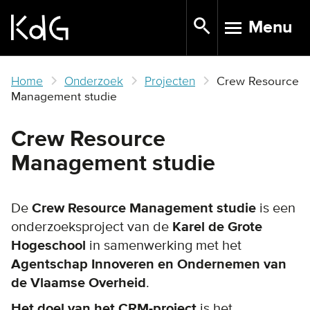
Skip
Menu
to
TOGGLE N
main
content
Home
Onderzoek
Projecten
Crew Resource
Management studie
Crew Resource
Management studie
De
Crew Resource Management studie
is een
onderzoeksproject van de
Karel de Grote
Hogeschool
in samenwerking met het
Agentschap Innoveren en Ondernemen van
de Vlaamse Overheid
.
Het doel van het CRM-project
is het