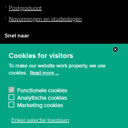
Postgraduaat
Navormingen en studiedagen
Snel naar
Intranet
Cookies for visitors
Webmail
To make our website work properly, we use
Canvas
cookies.
Read more ...
Lessenroosters
Bibliotheek
Functionele cookies
Analytische cookies
English
Marketing cookies
Enkel selectie toestaan