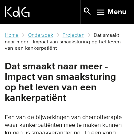
Skip
Menu
to
TOGGLE N
main
content
Home
Onderzoek
Projecten
Dat smaakt
naar meer - Impact van smaaksturing op het leven
van een kankerpatiënt
Dat smaakt naar meer -
Impact van smaaksturing
op het leven van een
kankerpatiënt
Een van de bijwerkingen van chemotherapie
waar kankerpatiënten mee te maken kunnen
krijgen, is smaakverandering. In een vorig