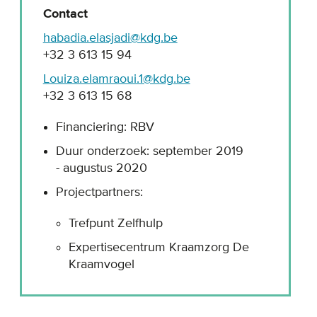
Contact
habadia.elasjadi@kdg.be
+32 3 613 15 94
Louiza.elamraoui.1@kdg.be
+32 3 613 15 68
Financiering: RBV
Duur onderzoek: september 2019
- augustus 2020
Projectpartners:
Trefpunt Zelfhulp
Expertisecentrum Kraamzorg De
Kraamvogel