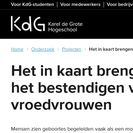
Skip
Voor KdG-studenten
Voor medewerkers
Voor bedrij
to
main
content
Home
Onderzoek
Projecten
Het in kaart brengen
Het in kaart bren
het bestendigen 
vroedvrouwen
Mensen zien geboortes begeleiden vaak als een mooi