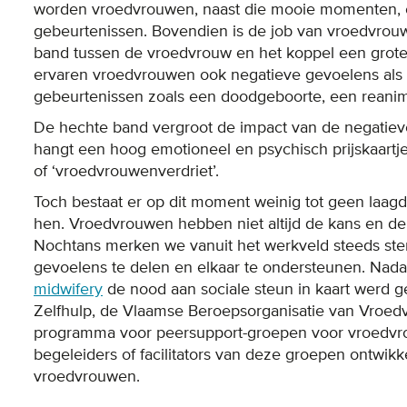
worden vroedvrouwen, naast die mooie momenten, o
gebeurtenissen. Bovendien is de job van vroedvrouw
band tussen de vroedvrouw en het koppel een grote 
ervaren vroedvrouwen ook negatieve gevoelens als z
gebeurtenissen zoals een doodgeboorte, een reanima
De hechte band vergroot de impact van de negatieve 
hangt een hoog emotioneel en psychisch prijskaartje.
of ‘vroedvrouwenverdriet’.
Toch bestaat er op dit moment weinig tot geen laag
hen. Vroedvrouwen hebben niet altijd de kans en de 
Nochtans merken we vanuit het werkveld steeds ster
gevoelens te delen en elkaar te ondersteunen. Nada
midwifery
de nood aan sociale steun in kaart werd 
Zelfhulp, de Vlaamse Beroepsorganisatie van Vroe
programma voor peersupport-groepen voor vroedvro
begeleiders of facilitators van deze groepen ontwikkel
vroedvrouwen.