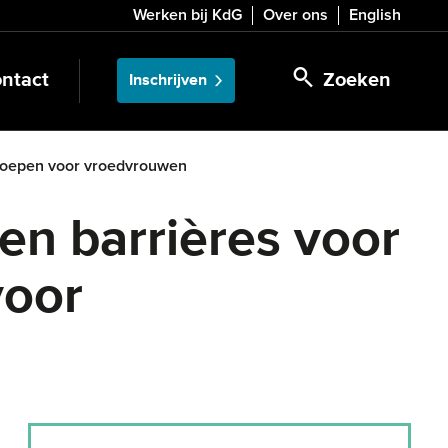
Werken bij KdG
Over ons
English
ntact
Zoeken
Inschrijven
ngroepen voor vroedvrouwen
 en barrières voor
voor