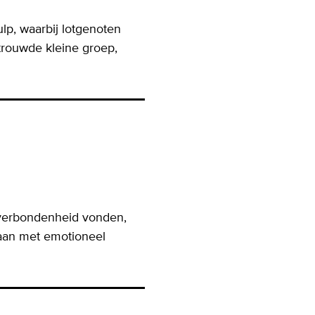
lp, waarbij lotgenoten
trouwde kleine groep,
 verbondenheid vonden,
aan met emotioneel