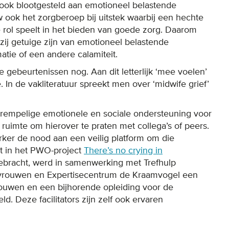
ok blootgesteld aan emotioneel belastende
 ook het zorgberoep bij uitstek waarbij een hechte
rol speelt in het bieden van goede zorg. Daarom
ij getuige zijn van emotioneel belastende
tie of een andere calamiteit.
gebeurtenissen nog. Aan dit letterlijk ‘mee voelen’
 In de vakliteratuur spreekt men over ‘midwife grief’
drempelige emotionele en sociale ondersteuning voor
ruimte om hierover te praten met collega’s of peers.
ker de nood aan een veilig platform om die
t in het PWO-project
There’s no crying in
gebracht, werd in samenwerking met Trefhulp
dvrouwen en Expertisecentrum de Kraamvogel een
uwen en een bijhorende opleiding voor de
d. Deze facilitators zijn zelf ook ervaren