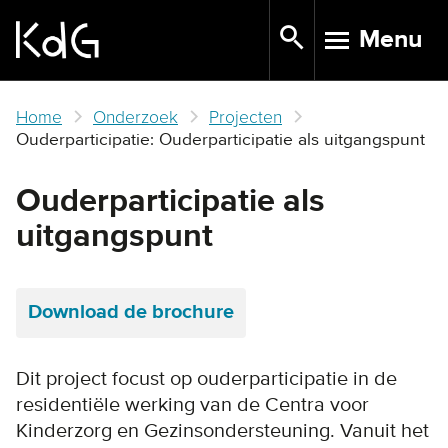
Skip
Menu
to
TOGGLE N
main
content
Home
Onderzoek
Projecten
Ouderparticipatie: Ouderparticipatie als uitgangspunt
Ouderparticipatie als
uitgangspunt
Download de brochure
Dit project focust op ouderparticipatie in de
residentiële werking van de Centra voor
Kinderzorg en Gezinsondersteuning. Vanuit het