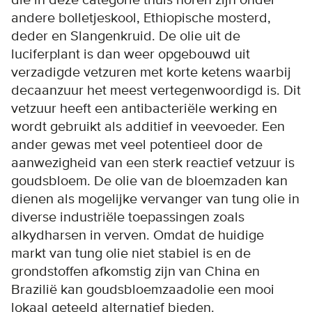
die in deze categorie thuis horen zijn onder
andere bolletjeskool, Ethiopische mosterd,
deder en Slangenkruid. De olie uit de
luciferplant is dan weer opgebouwd uit
verzadigde vetzuren met korte ketens waarbij
decaanzuur het meest vertegenwoordigd is. Dit
vetzuur heeft een antibacteriële werking en
wordt gebruikt als additief in veevoeder. Een
ander gewas met veel potentieel door de
aanwezigheid van een sterk reactief vetzuur is
goudsbloem. De olie van de bloemzaden kan
dienen als mogelijke vervanger van tung olie in
diverse industriële toepassingen zoals
alkydharsen in verven. Omdat de huidige
markt van tung olie niet stabiel is en de
grondstoffen afkomstig zijn van China en
Brazilië kan goudsbloemzaadolie een mooi
lokaal geteeld alternatief bieden.