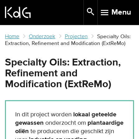
Skip
Menu
to
TOGGLE N
main
content
Home
Onderzoek
Projecten
Specialty Oils:
Extraction, Refinement and Modification (ExtReMo)
Specialty Oils: Extraction,
Refinement and
Modification (ExtReMo)
In dit project worden
lokaal geteelde
gewassen
onderzocht om
plantaardige
oliën
te produceren die geschikt zijn