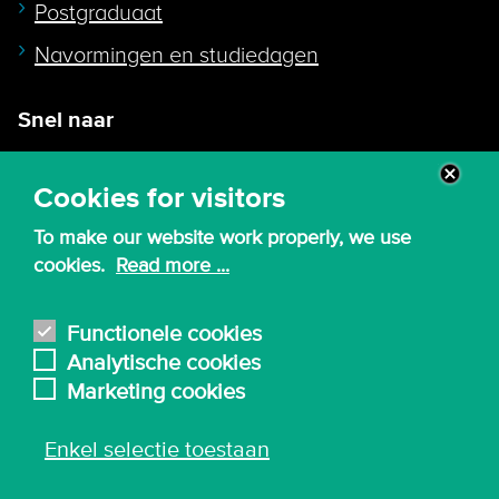
Postgraduaat
Navormingen en studiedagen
Snel naar
Intranet
Cookies for visitors
Webmail
To make our website work properly, we use
Canvas
cookies.
Read more ...
Lessenroosters
Bibliotheek
Functionele cookies
Analytische cookies
English
Marketing cookies
Enkel selectie toestaan
© 2026 - Karel de Grote Hogeschool