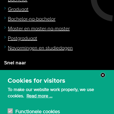
Graduaat
Bachelor-na-bachelor
Master en master-na-master
Postgraduaat
Navormingen en studiedagen
Snel naar
Intranet
Cookies for visitors
Webmail
To make our website work properly, we use
Canvas
cookies.
Read more ...
Lessenroosters
Bibliotheek
Functionele cookies