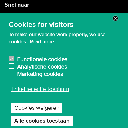
Snel naar
Intranet
Cookies for visitors
Webmail
To make our website work properly, we use
Canvas
cookies.
Read more ...
Lessenroosters
Bibliotheek
Functionele cookies
Analytische cookies
English
Marketing cookies
Enkel selectie toestaan
© 2026 - Karel de Grote Hogeschool
Algemene inkoopvoorwaarden
Cookies weigeren
Gebruiksvoorwaarden en privacy
Privacy-instellingen
Alle cookies toestaan
Toestemming