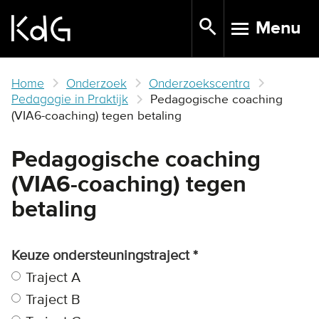
Skip
Menu
to
TOGGLE N
main
content
Home
Onderzoek
Onderzoekscentra
Pedagogie in Praktijk
Pedagogische coaching
(VIA6-coaching) tegen betaling
Pedagogische coaching
(VIA6-coaching) tegen
betaling
Keuze ondersteuningstraject
Traject A
Traject B