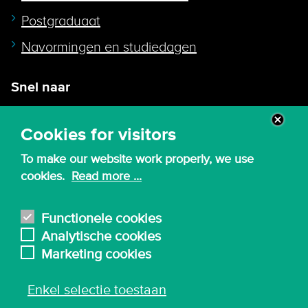
Postgraduaat
Navormingen en studiedagen
Snel naar
Intranet
Cookies for visitors
Webmail
To make our website work properly, we use
Canvas
cookies.
Read more ...
Lessenroosters
Bibliotheek
Functionele cookies
Analytische cookies
English
Marketing cookies
Enkel selectie toestaan