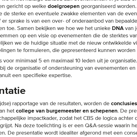
en gericht op welke
doelgroepen
georganiseerd worden.
ie de sterke en eventuele zwakke elementen van de eve
of er sprake is van een over- of onderaanbod van bepaal
pen toe. Samen bekijken we hoe we het unieke
DNA
van 
temmen op een visie op evenementen die de sterktes va
lijken we de huidige situatie met de nieuw ontwikkelde visi
lingen te formuleren, die gepresenteerd kunnen worden
voor minimaal 5 en maximaal 10 leden uit je organisatie.
 bij de organisatie of ondersteuning van evenementen en 
nuit een specifieke expertise.
ntatie
ijdse) rapportage van de resultaten, worden de
conclusie
aan het
college van burgemeester en schepenen
. De pre
schappelijke impactkader, zodat het CBS de logica achter 
grijpt. Na deze toelichting is er een Q&A-sessie waarin 
en. De presentatie wordt idealiter afgerond met een con