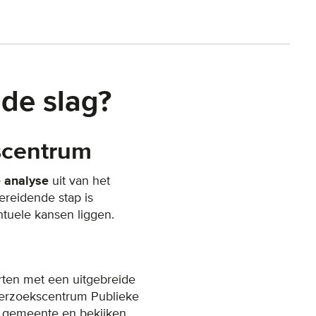
de slag?
scentrum
 analyse
uit van het
reidende stap is
ntuele kansen liggen.
rten met een uitgebreide
derzoekscentrum Publieke
f gemeente en bekijken