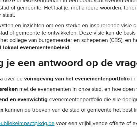
n deze unieke kenmerken in een doordacht evenementenb
stad of gemeente. Het laat je, met andere woorden, tonen 
 staat.
dvatten en inzichten om een sterke en inspirerende visie op
tad of gemeente te ontwikkelen. Deze visie kan de basi
 het college van burgemeester en schepenen (CBS), en h
l lokaal evenementenbeleid
.
jg je een antwoord op de vrag
na over de
vormgeving van het evenementenportfolio
in
ereiken
met de evenementen in onze stad, en hoe doen 
end en evenwichtig
evenementenportfolio die alle doelg
en
kunnen de troeven van de stad of gemeente het best in
publiekeimpact@kdg.be
voor een vrijblijvende offerte of ex