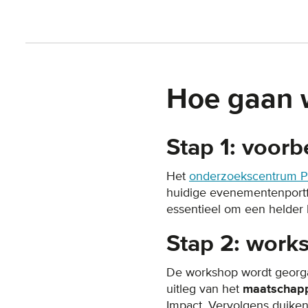
Hoe gaan 
Stap 1: voor
Het
onderzoekscentrum P
huidige evenementenportf
essentieel om een helder 
Stap 2: work
De workshop wordt georgan
uitleg van het
maatschapp
Impact. Vervolgens duike