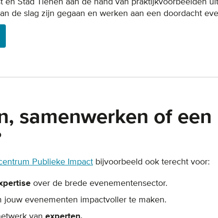
t en Stad Tienen aan de hand van praktijkvoorbeelden uit
 aan de slag zijn gegaan en werken aan een doordacht e
n, samenwerken of een
?
entrum Publieke Impact
bijvoorbeeld ook terecht voor:
xpertise
over de brede evenementensector.
 jouw evenementen impactvoller te maken.
netwerk van
experten.