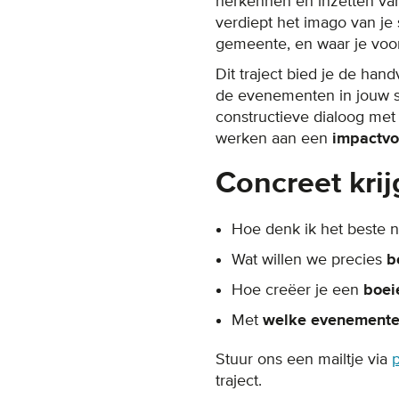
herkennen en inzetten va
verdiept het imago van je 
gemeente, en waar je voor
Dit traject bied je de han
de evenementen in jouw s
constructieve dialoog met
werken aan een
impactvo
Concreet kri
Hoe denk ik het beste 
Wat willen we precies
b
Hoe creëer je een
boei
Met
welke evenement
Stuur ons een mailtje via
traject.