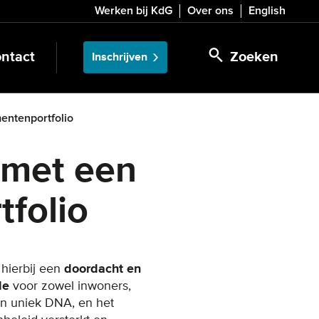
Werken bij KdG
Over ons
English
ntact
Zoeken
Inschrijven
entenportfolio
 met een
folio
 hierbij een
doordacht en
de
voor zowel inwoners,
en uniek DNA, en het