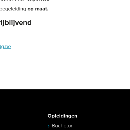
 begeleiding
op maat.
ijblijvend
dg.be
Opleidingen
Bachelor