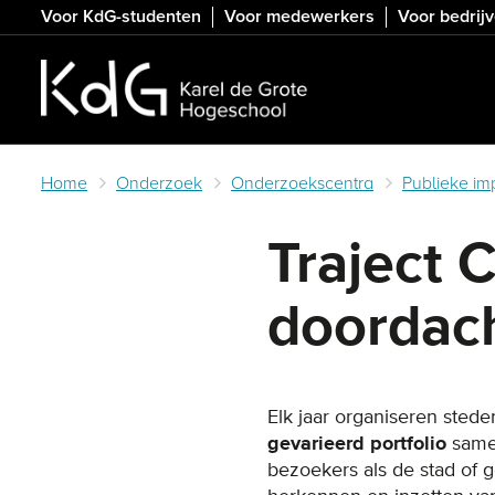
Skip
Voor KdG-studenten
Voor medewerkers
Voor bedrij
to
main
content
Home
Onderzoek
Onderzoekscentra
Publieke im
Traject 
doordac
Elk jaar organiseren sted
gevarieerd portfolio
samen
bezoekers als de stad of 