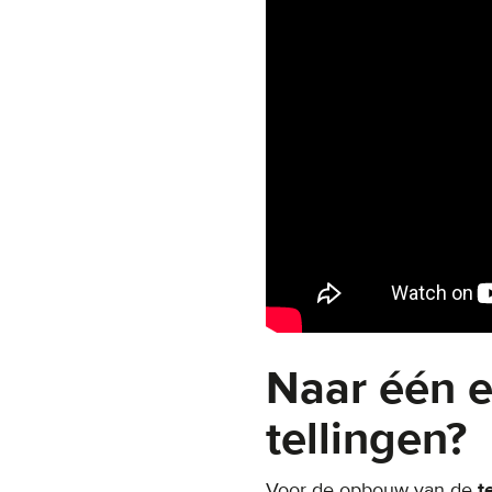
Naar één 
tellingen?
Voor de opbouw van de
t