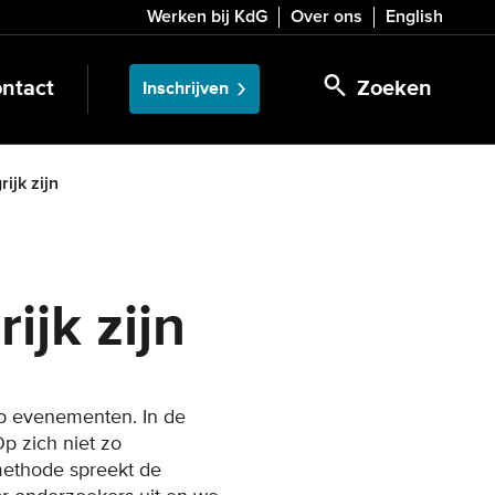
Werken bij KdG
Over ons
English
ntact
Zoeken
Inschrijven
jk zijn
jk zijn
op evenementen. In de
p zich niet zo
methode spreekt de