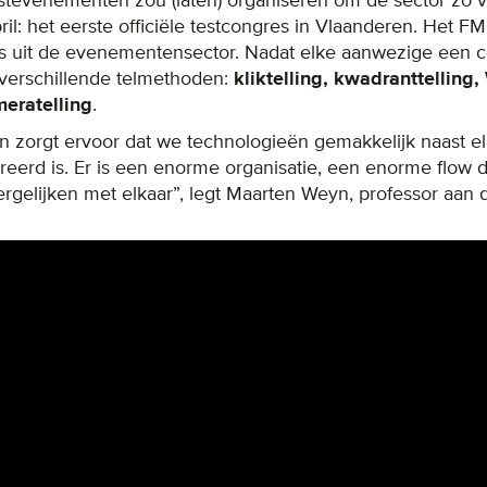
stevenementen zou (laten) organiseren om de sector zo v
il: het eerste officiële testcongres in Vlaanderen. Het 
s uit de evenementensector. Nadat elke aanwezige een c
 verschillende telmethoden:
kliktelling, kwadranttelling, 
meratelling
.
n zorgt ervoor dat we technologieën gemakkelijk naast e
reerd is. Er is een enorme organisatie, een enorme flow die
rgelijken met elkaar”, legt Maarten Weyn, professor aan 