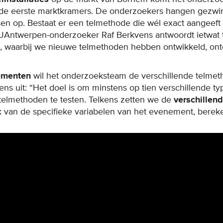
e eerste marktkramers. De onderzoekers hangen gezwin
sen op. Bestaat er een telmethode die wél exact aangeef
 UAntwerpen-onderzoeker Raf Berkvens antwoordt ietwat t
k, waarbij we nieuwe telmethoden hebben ontwikkeld, ont
ementen
wil het onderzoeksteam de verschillende telmet
vens uit: “Het doel is om minstens op tien verschillende
 telmethoden te testen. Telkens zetten we de
verschillen
jk van de specifieke variabelen van het evenement, bere