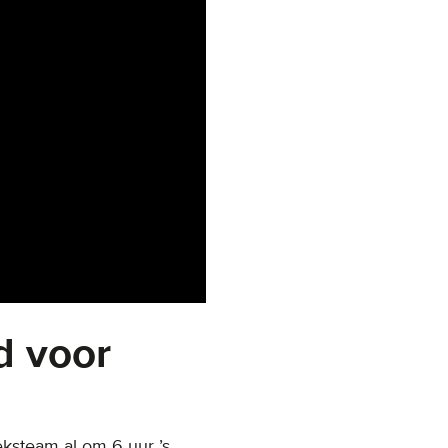
d voor
ksteam al om 6 uur ’s