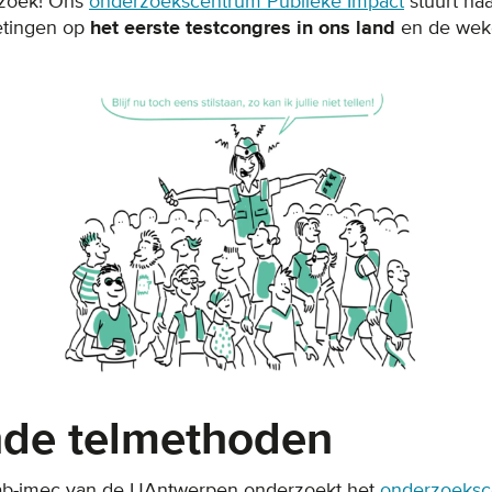
rzoek! Ons
onderzoekscentrum Publieke Impact
stuurt ha
etingen op
het eerste testcongres in ons land
en de weke
nde telmethoden
ab-imec van de UAntwerpen onderzoekt het
onderzoeksc