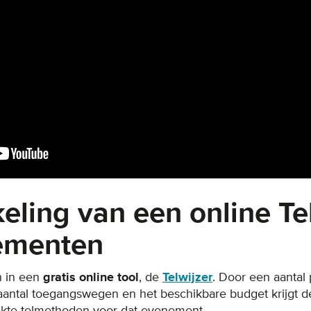
eling van een online Te
ementen
n in een
gratis online tool
, de
Telwijzer
. Door een aantal
 aantal toegangswegen en het beschikbare budget krijgt d