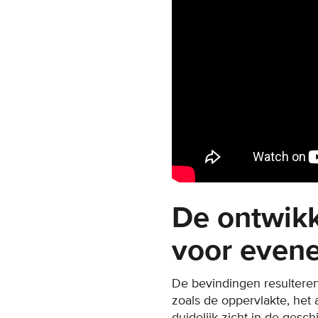
De ontwikk
voor even
De bevindingen resultere
zoals de oppervlakte, het