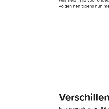
waarheid? Tijd voor onde
volgen hen tijdens hun m
Verschille
In samenwerking met IDL