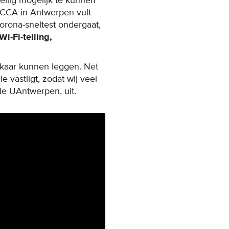
eilig mogelijk te kunnen
FMCCA in Antwerpen vult
orona-sneltest ondergaat,
Wi-Fi-telling,
lkaar kunnen leggen. Net
 vastligt, zodat wij veel
de UAntwerpen, uit.