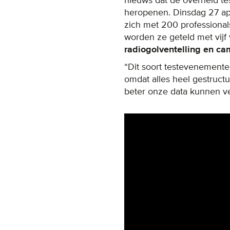
nieuws dat de overheid te
heropenen. Dinsdag 27 apr
zich met 200 professional
worden ze geteld met vijf
radiogolventelling en ca
“Dit soort testevenemente
omdat alles heel gestructu
beter onze data kunnen ve
Remote video URL