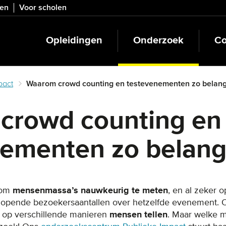
ven
Voor scholen
Opleidingen
Onderzoek
Co
pact
Waarom crowd counting en testevenementen zo belangri
crowd counting en
ementen zo belangri
g om
mensenmassa’s nauwkeurig te meten
, en al zeker 
lopende bezoekersaantallen over hetzelfde evenement. O
n op verschillende manieren
mensen tellen
. Maar welke 