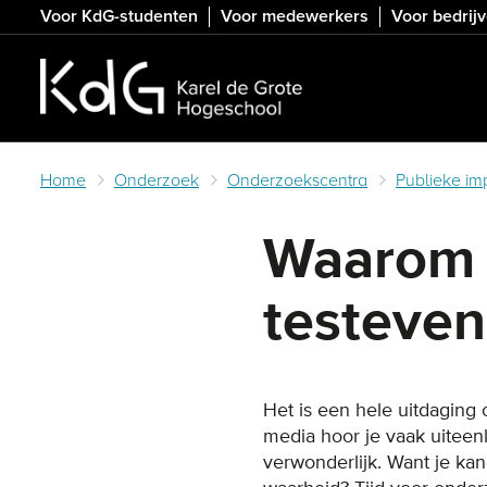
Skip
Voor KdG-studenten
Voor medewerkers
Voor bedrij
to
main
content
Home
Onderzoek
Onderzoekscentra
Publieke im
Waarom 
testeven
Het is een hele uitdagin
media hoor je vaak uiteen
verwonderlijk. Want je ka