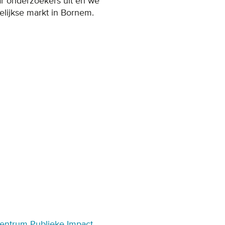
ar onderzoekers uit en we
lijkse markt in Bornem.
entrum Publieke Impact