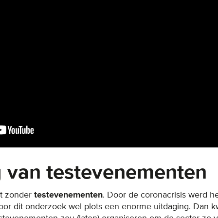
g van testevenementen
et zonder
testevenementen
. Door de coronacrisis werd h
or dit onderzoek wel plots een enorme uitdaging. Dan 