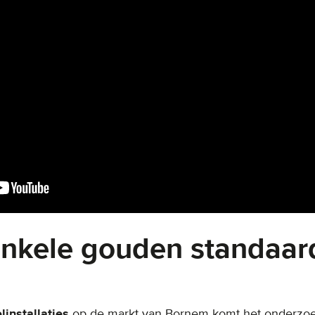
enkele gouden standaar
elinstallaties
op de markt van Bornem komt het onderzoe