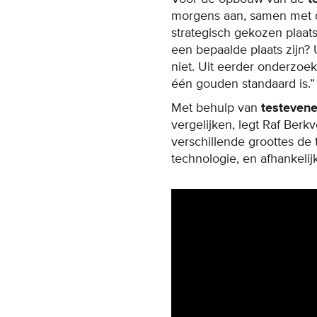
morgens aan, samen met d
strategisch gekozen plaat
een bepaalde plaats zijn?
niet. Uit eerder onderzoe
één gouden standaard is.”
Met behulp van
testeven
vergelijken, legt Raf Berk
verschillende groottes de
technologie, en afhankeli
Remote video URL